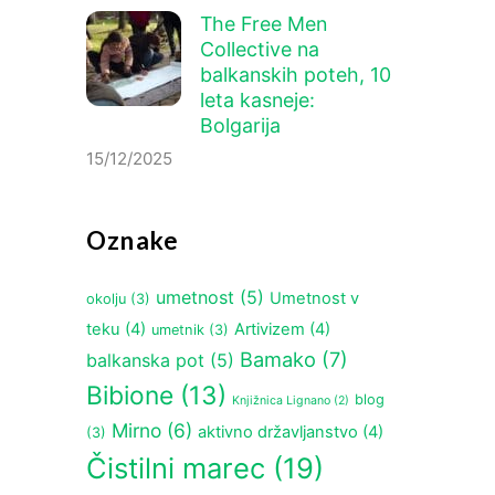
The Free Men
Collective na
balkanskih poteh, 10
leta kasneje:
Bolgarija
15/12/2025
Oznake
umetnost
(5)
Umetnost v
okolju
(3)
teku
(4)
Artivizem
(4)
umetnik
(3)
Bamako
(7)
balkanska pot
(5)
Bibione
(13)
blog
Knjižnica Lignano
(2)
Mirno
(6)
aktivno državljanstvo
(4)
(3)
Čistilni marec
(19)