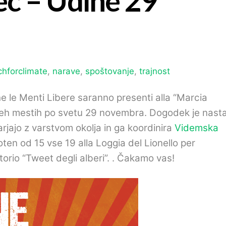
c – Udine 29
hforclimate
,
narave
,
spoštovanje
,
trajnost
e le Menti Libere saranno presenti alla
“
Marcia
vseh mestih po svetu 29 novembra. Dogodek je nasta
arjajo z varstvom okolja in ga koordinira
Videmska
soten od 15 vse 19
alla Loggia del Lionello per
torio
“
Tweet degli alberi
”. . Čakamo vas!