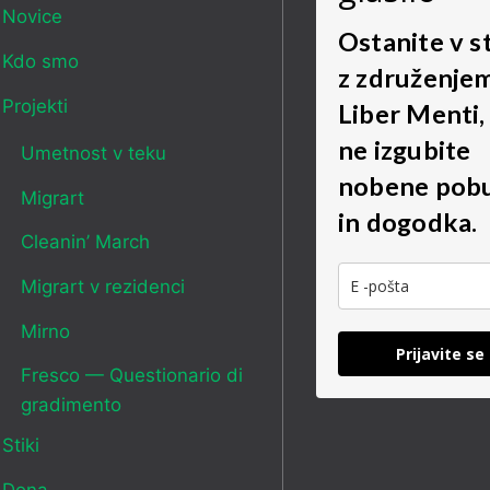
Novice
Ostanite v s
Kdo smo
z združenje
Projekti
Liber Menti,
ne izgubite
Umetnost v teku
nobene pob
Migrart
in dogodka.
Cleanin’ March
Migrart v rezidenci
Mirno
Prijavite se
Fresco — Questionario di
gradimento
Stiki
Dona