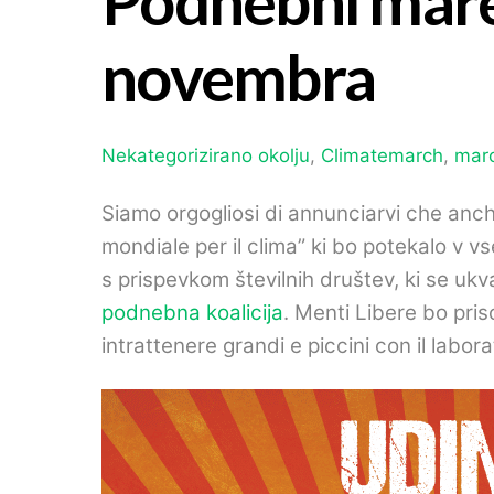
Podnebni mare
novembra
Nekategorizirano
okolju
,
Climatemarch
,
marc
Siamo orgogliosi di annunciarvi che anch
mondiale per il clima
” ki bo potekalo v 
s prispevkom številnih društev, ki se ukv
podnebna koalicija
. Menti Libere bo pri
intrattenere grandi e piccini con il labora