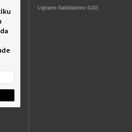
Lignano Sabbiadoro (UD)
tiku
m
 da
ude