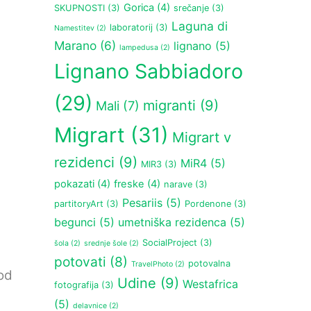
Gorica
(4)
SKUPNOSTI
(3)
srečanje
(3)
Laguna di
laboratorij
(3)
Namestitev
(2)
Marano
(6)
lignano
(5)
lampedusa
(2)
Lignano Sabbiadoro
(29)
migranti
(9)
Mali
(7)
Migrart
(31)
Migrart v
rezidenci
(9)
MiR4
(5)
MIR3
(3)
pokazati
(4)
freske
(4)
narave
(3)
Pesariis
(5)
partitoryArt
(3)
Pordenone
(3)
begunci
(5)
umetniška rezidenca
(5)
SocialProject
(3)
šola
(2)
srednje šole
(2)
potovati
(8)
potovalna
TravelPhoto
(2)
od
Udine
(9)
Westafrica
fotografija
(3)
(5)
delavnice
(2)