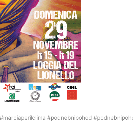
t #marciaperilclima #podnebnipohod #podnebnipoh