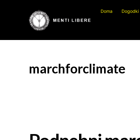
Preskočite
Doma
Dogodki
na
vsebino
marchforclimate