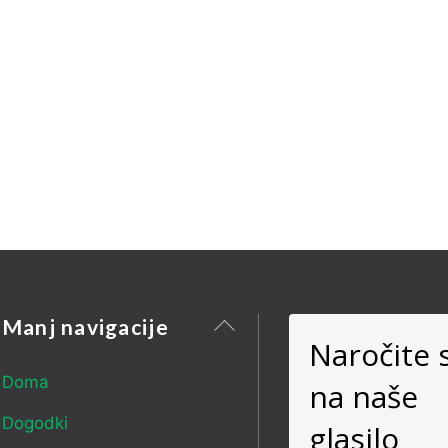
Nazaj
Manj navigacije
Naročite 
na
vrh
Doma
na naše
Dogodki
glasilo