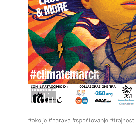
#okolje #narava #spoštovanje #trajnos