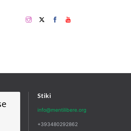
Instagram
Twitter
Facebook
YouTube
Stiki
se
info@mentilibere.org
+393480292862