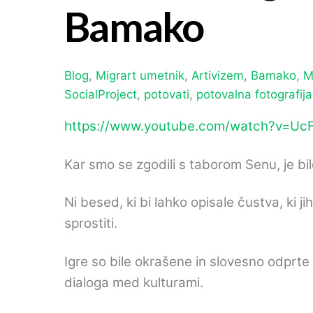
Bamako
Blog
,
Migrart
umetnik
,
Artivizem
,
Bamako
,
M
SocialProject
,
potovati
,
potovalna fotografija
https://www.youtube.com/watch?v=Uc
Kar smo se zgodili s taborom Senu, je bi
Ni besed, ki bi lahko opisale čustva, ki
sprostiti.
Igre so bile okrašene in slovesno odprt
dialoga med kulturami.