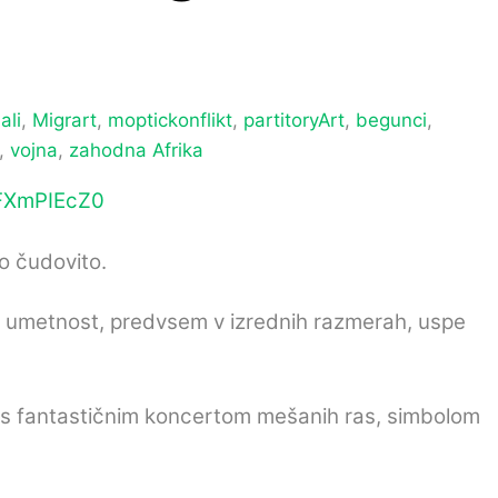
ali
,
Migrart
,
moptickonflikt
,
partitoryArt
,
begunci
,
,
vojna
,
zahodna Afrika
FXmPIEcZ0
lo čudovito.
 jih umetnost, predvsem v izrednih razmerah, uspe
e s fantastičnim koncertom mešanih ras, simbolom