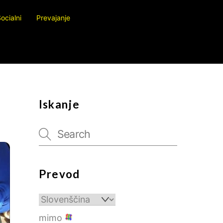
ocialni
Prevajanje
Iskanje
Prevod
mimo