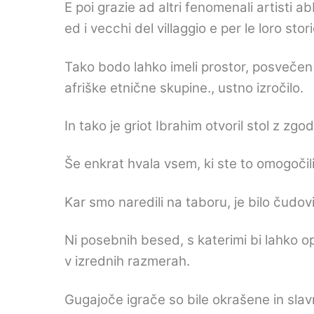
E poi grazie ad altri fenomenali artisti a
ed i vecchi del villaggio e per le loro stor
Tako bodo lahko imeli prostor, posvečen 
afriške etnične skupine., ustno izročilo.
In tako je griot Ibrahim otvoril stol z zg
Še enkrat hvala vsem, ki ste to omogočili
Kar smo naredili na taboru, je bilo čudovi
Ni posebnih besed, s katerimi bi lahko o
v izrednih razmerah.
Gugajoče igrače so bile okrašene in slav