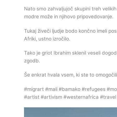
Nato smo zahvaljujoč skupini treh velikih
modre može in njihovo pripovedovanje.
Tukaj živeči ljudje bodo končno imeli pos
Afriki, ustno izročilo.
Tako je griot Ibrahim sklenil veseli dogo
zgodb.
Še enkrat hvala vsem, ki ste to omogočili
#migrart #mali #bamako #refugees #mopt
#artist #artivism #westernafrica #trave