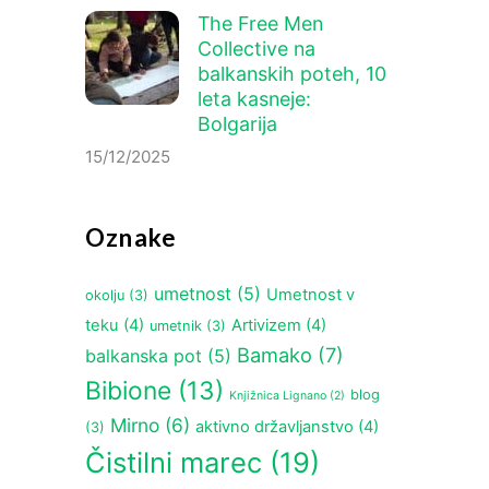
The Free Men
Collective na
balkanskih poteh, 10
leta kasneje:
Bolgarija
15/12/2025
Oznake
umetnost
(5)
Umetnost v
okolju
(3)
teku
(4)
Artivizem
(4)
umetnik
(3)
Bamako
(7)
balkanska pot
(5)
Bibione
(13)
blog
Knjižnica Lignano
(2)
Mirno
(6)
aktivno državljanstvo
(4)
(3)
Čistilni marec
(19)