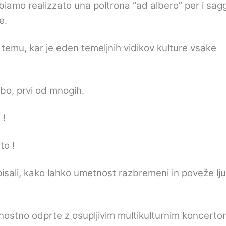
bbiamo realizzato una poltrona “ad albero” per i sagg
ie
.
temu, kar je eden temeljnih vidikov kulture vsake
odbo, prvi od mnogih.
 !
to !
pisali, kako lahko umetnost razbremeni in poveže lju
nostno odprte z osupljivim multikulturnim koncerto