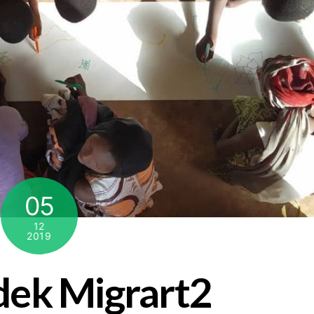
05
12
2019
dek Migrart2