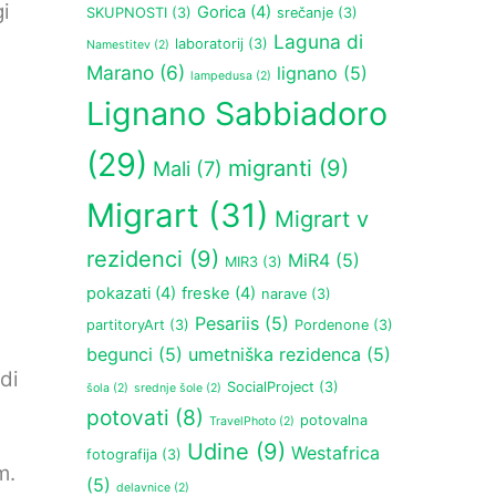
i
Gorica
(4)
SKUPNOSTI
(3)
srečanje
(3)
Laguna di
laboratorij
(3)
Namestitev
(2)
Marano
(6)
lignano
(5)
lampedusa
(2)
Lignano Sabbiadoro
(29)
migranti
(9)
Mali
(7)
Migrart
(31)
Migrart v
rezidenci
(9)
MiR4
(5)
MIR3
(3)
pokazati
(4)
freske
(4)
narave
(3)
Pesariis
(5)
partitoryArt
(3)
Pordenone
(3)
begunci
(5)
umetniška rezidenca
(5)
di
SocialProject
(3)
šola
(2)
srednje šole
(2)
potovati
(8)
potovalna
TravelPhoto
(2)
Udine
(9)
Westafrica
fotografija
(3)
m.
(5)
delavnice
(2)