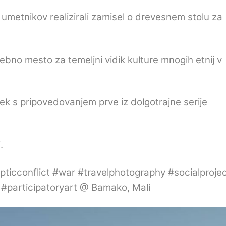
 umetnikov realizirali zamisel o drevesnem stolu za
ebno mesto za temeljni vidik kulture mnogih etnij v
dek s pripovedovanjem prve iz dolgotrajne serije
.
icconflict #war #travelphotography #socialproje
l #participatoryart @ Bamako, Mali