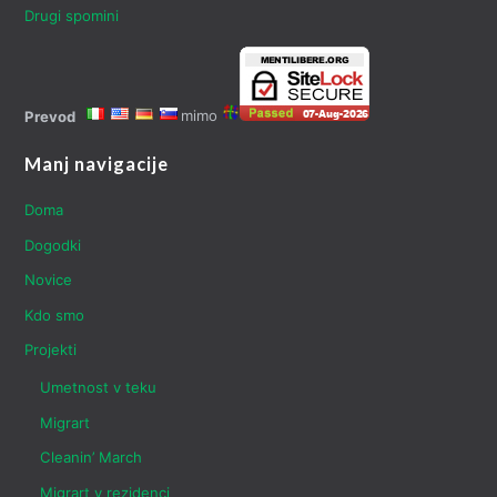
Drugi spomini
mimo
Prevod
Manj navigacije
Doma
Dogodki
Novice
Kdo smo
Projekti
Umetnost v teku
Migrart
Cleanin’ March
Migrart v rezidenci