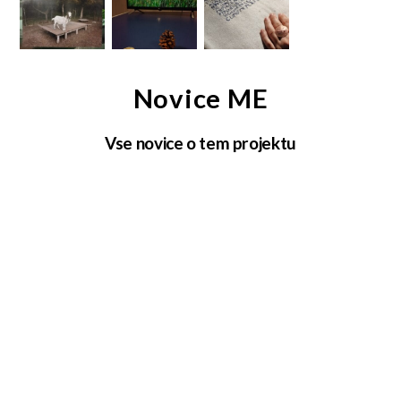
Novice ME
Vse novice o tem projektu
Lignano Riot
Il 25 septembra, četrtek, ob urah 17:00
al Municipio di