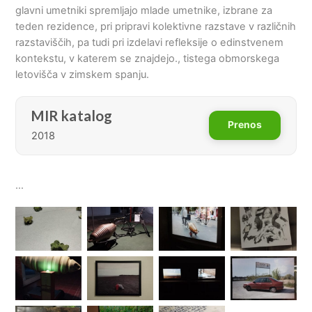
glavni umetniki spremljajo mlade umetnike, izbrane za
teden rezidence, pri pripravi kolektivne razstave v različnih
razstaviščih, pa tudi pri izdelavi refleksije o edinstvenem
kontekstu, v katerem se znajdejo., tistega obmorskega
letovišča v zimskem spanju.
MIR katalog
Prenos
2018
…