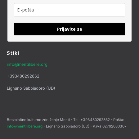
Prijavite se
Stiki
info@mentilibere.org
+393480292862
Lignano Sabbiadoro (UD)
Brezplačno kulturno združenje Menti - Tel: +393480292862 - Pošta:
info@mentilibere.org
- Lignano Sabbiadoro (UD) - P.iva 02792080307