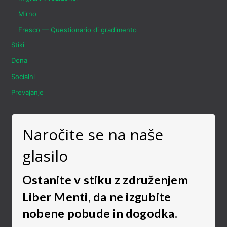
Mirno
Fresco — Questionario di gradimento
Stiki
Dona
Socialni
Prevajanje
Naročite se na naše
glasilo
Ostanite v stiku z združenjem
Liber Menti, da ne izgubite
nobene pobude in dogodka.