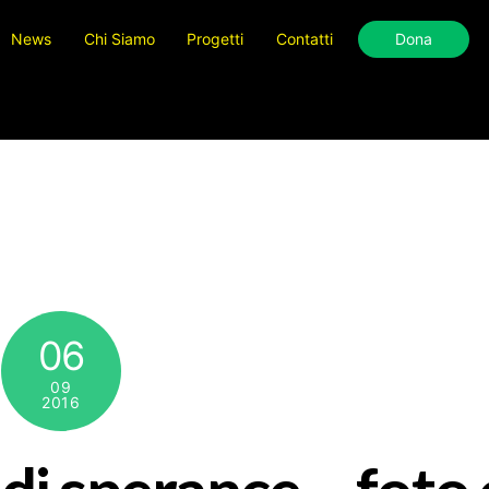
News
Chi Siamo
Progetti
Contatti
Dona
06
09
2016