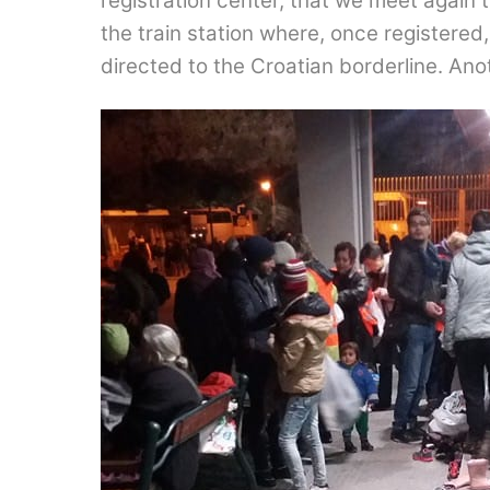
registration center, that we meet again 
the train station where, once registered,
directed to the Croatian borderline. Ano