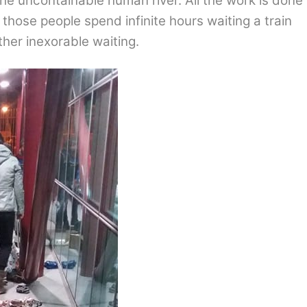
the uncontainable human river. All the work is done 
 those people spend infinite hours waiting a train
ther inexorable waiting.