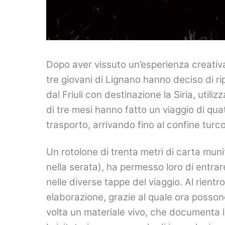
Dopo aver vissuto un’esperienza creativa 
tre giovani di Lignano hanno deciso di rip
dal Friuli con destinazione la Siria, util
di tre mesi hanno fatto un viaggio di quatt
trasporto, arrivando fino al confine turco
Un rotolone di trenta metri di carta munit
nella serata), ha permesso loro di entra
nelle diverse tappe del viaggio. Al rien
elaborazione, grazie al quale ora posson
volta un materiale vivo, che documenta l