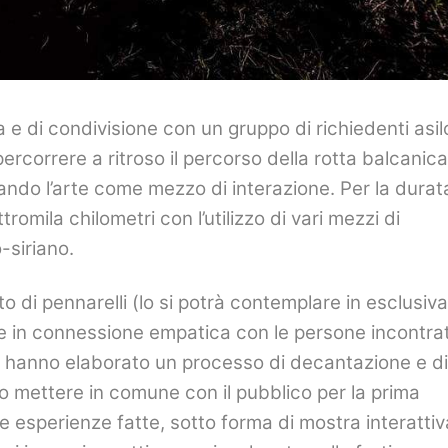
e di condivisione con un gruppo di richiedenti asil
ercorrere a ritroso il percorso della rotta balcanica
izzando l’arte come mezzo di interazione. Per la durat
romila chilometri con l’utilizzo di vari mezzi di
-siriano.
o di pennarelli (lo si potrà contemplare in esclusiva
re in connessione empatica con le persone incontra
tro hanno elaborato un processo di decantazione e di
o mettere in comune con il pubblico per la prima
e esperienze fatte, sotto forma di mostra interattiv