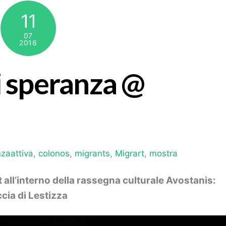
11
07
2016
i speranza @
nzaattiva
,
colonos
,
migrants
,
Migrart
,
mostra
all’interno della rassegna culturale Avostanis:
cia di Lestizza