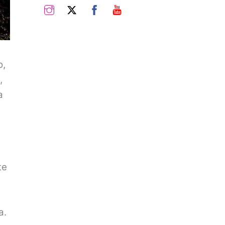
Instagram
Twitter
Facebook
YouTube
o,
,
a
te
a.