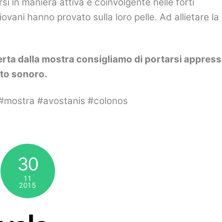
i in maniera attiva e coinvolgente nelle forti
ovani hanno provato sulla loro pelle. Ad allietare la
fferta dalla mostra consigliamo di portarsi appres
lto sonoro.
 #mostra #avostanis #colonos
30
11
2015