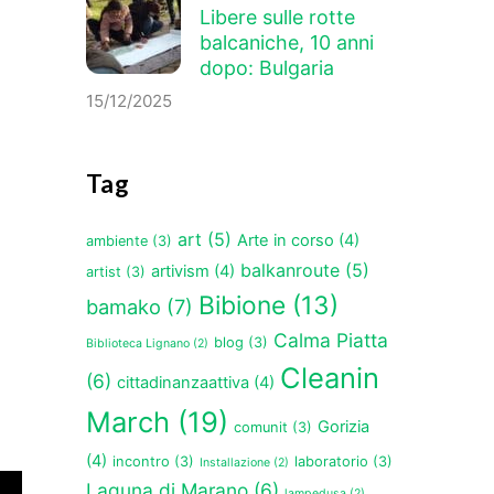
Libere sulle rotte
balcaniche, 10 anni
dopo: Bulgaria
15/12/2025
Tag
art
(5)
Arte in corso
(4)
ambiente
(3)
balkanroute
(5)
artivism
(4)
artist
(3)
Bibione
(13)
bamako
(7)
Calma Piatta
blog
(3)
Biblioteca Lignano
(2)
Cleanin
(6)
cittadinanzaattiva
(4)
March
(19)
Gorizia
comunit
(3)
(4)
incontro
(3)
laboratorio
(3)
Installazione
(2)
Laguna di Marano
(6)
lampedusa
(2)