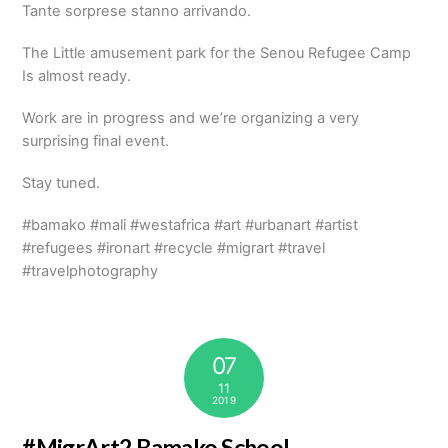
Tante sorprese stanno arrivando.
The Little amusement park for the Senou Refugee Camp
Is almost ready.
Work are in progress and we’re organizing a very
surprising final event.
Stay tuned.
#bamako #mali #westafrica #art #urbanart #artist
#refugees #ironart #recycle #migrart #travel
#travelphotography
07
11
2019
#MigrArt2 Bamako School