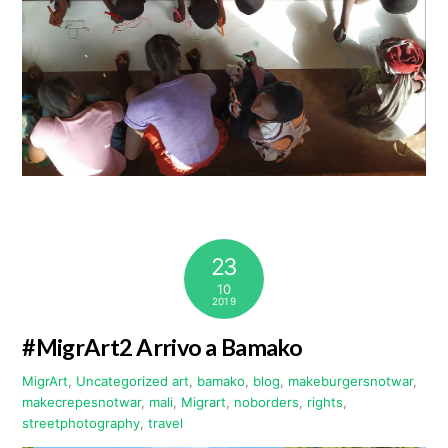
23
10
2019
#MigrArt2 Arrivo a Bamako
MigrArt
,
Uncategorized
art
,
bamako
,
blog
,
makeburgersnotwar
,
makecrepesnotwar
,
mali
,
Migrart
,
noborders
,
rights
,
streetphotography
,
travel