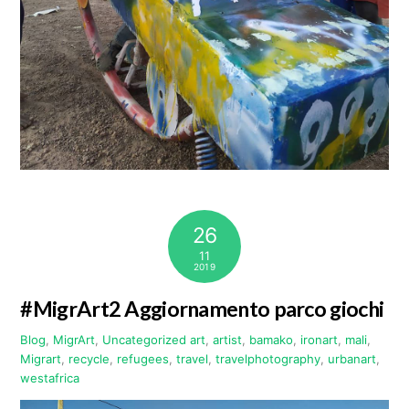
26
11
2019
#MigrArt2 Aggiornamento parco giochi
Blog
,
MigrArt
,
Uncategorized
art
,
artist
,
bamako
,
ironart
,
mali
,
Migrart
,
recycle
,
refugees
,
travel
,
travelphotography
,
urbanart
,
westafrica