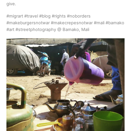
give.
#migrart #travel #blog #rights #noborders
#makeburgersnotwar #makecrepesnotwar #mali #bamako
#art #streetphotography @ Bamako, Mali