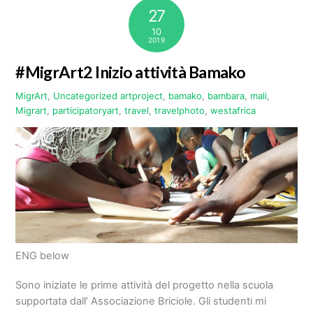
27
10
2019
#MigrArt2 Inizio attività Bamako
MigrArt
,
Uncategorized
artproject
,
bamako
,
bambara
,
mali
,
Migrart
,
participatoryart
,
travel
,
travelphoto
,
westafrica
ENG below
Sono iniziate le prime attività del progetto nella scuola
supportata dall’ Associazione Briciole. Gli studenti mi