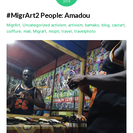
2019
#MigrArt2 People: Amadou
MigrArt
,
Uncategorized
activism
,
artivism
,
bamako
,
blog
,
cactart
,
coiffure
,
mali
,
Migrart
,
mopti
,
travel
,
travelphoto