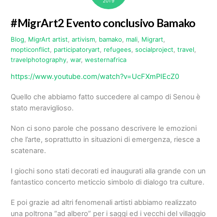
2019
#MigrArt2 Evento conclusivo Bamako
Blog
,
MigrArt
artist
,
artivism
,
bamako
,
mali
,
Migrart
,
mopticonflict
,
participatoryart
,
refugees
,
socialproject
,
travel
,
travelphotography
,
war
,
westernafrica
https://www.youtube.com/watch?v=UcFXmPIEcZ0
Quello che abbiamo fatto succedere al campo di Senou è
stato meraviglioso.
Non ci sono parole che possano descrivere le emozioni
che l’arte, soprattutto in situazioni di emergenza, riesce a
scatenare.
I giochi sono stati decorati ed inaugurati alla grande con un
fantastico concerto meticcio simbolo di dialogo tra culture.
E poi grazie ad altri fenomenali artisti abbiamo realizzato
una poltrona “ad albero” per i saggi ed i vecchi del villaggio