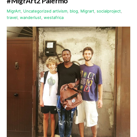
#MigrArt2 Palermo
MigrArt
,
Uncategorized
artivism
,
blog
,
Migrart
,
socialproject
,
travel
,
wanderlust
,
westafrica