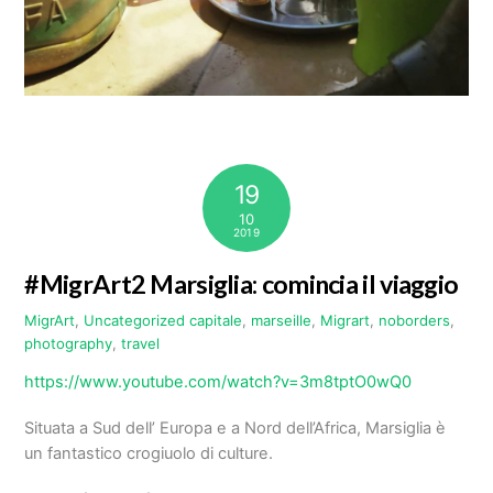
19
10
2019
#MigrArt2 Marsiglia: comincia il viaggio
MigrArt
,
Uncategorized
capitale
,
marseille
,
Migrart
,
noborders
,
photography
,
travel
https://www.youtube.com/watch?v=3m8tptO0wQ0
Situata a Sud dell’ Europa e a Nord dell’Africa, Marsiglia è
un fantastico crogiuolo di culture.