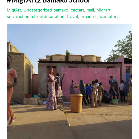
MigrArt
,
Uncategorized
bamako
,
cactart
,
mali
,
Migrart
,
socialaction
,
streetdecoration
,
travel
,
urbanart
,
westafrica