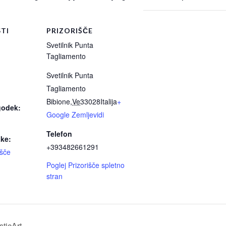
TI
PRIZORIŠČE
Svetilnik Punta
Tagliamento
Svetilnik Punta
Tagliamento
Bibione
,
Ve
33028
Italija
+
godek:
Google Zemljevidi
Telefon
ke:
+393482661291
išče
Poglej Prizorišče spletno
stran
sticArt