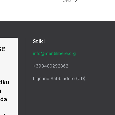
Stiki
se
info@mentilibere.org
+393480292862
Lignano Sabbiadoro (UD)
tiku
m
 da