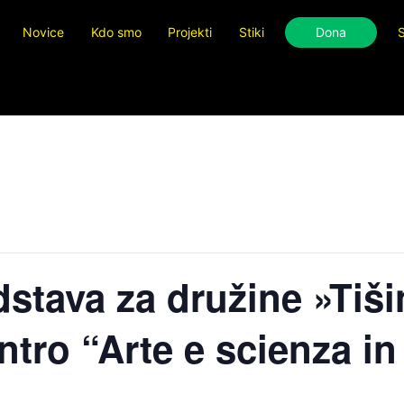
Novice
Kdo smo
Projekti
Stiki
Dona
S
Fresco — Questionario di gradimento
dstava za družine »Tiši
ntro “Arte e scienza in