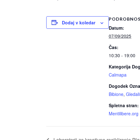
PODROBNOS
Dodaj v koledar
Datum:
07/09/2025
Čas:
10:30 - 19:00
Kategorija Do
Calmapa
Dogodek Ozna
Bibione
,
Gledal
Spletna stran:
Mentilibere.org
Laboratorij za kreativno recikliranje Pla