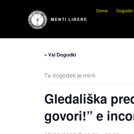
Preskočite
Doma
Dogodki
na
vsebino
« Vsi Dogodki
Ta dogodek je minil.
Gledališka pre
govori!
” e inco