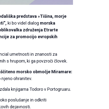
edališka predstava »Tišina, morje
ti”,
ki bo videl dialog
morska
 oblikovalka združenja Etrarte
ncije za promocijo evropskih
ial umetnosti in znanosti za
nih s hrupom, ki ga povzroči človek.
aščiteno morsko območje Miramare:
 njeno ohranitev.
 izdala knjigarna Todoro v Portogruaru.
oko poslušanje in odkriti
kovih dejavnosti.