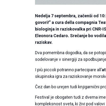
Nedelja 7 septembra, začenši od 10:
govori!
” a cura della compagnia Te
biologinja in raziskovalka pri CNR-
Eleonora Cedaro. Srečanje bo vodila
raziskav.
Dva pomembna dogodka, da se potopim
sodelovanje v sinergiji za spodbujanje
I più piccoli potranno partecipare all’
at
skupinska igra za raziskovanje morske 
Čez dan bo urejen tudi knjigarnični pro
Festival je obogaten tudi z dvema imer
kompleksnost sveta, ki živi pod valovi 