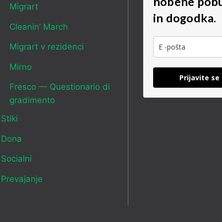
nobene pob
Migrart
in dogodka.
Cleanin’ March
Migrart v rezidenci
Mirno
Prijavite se
Fresco — Questionario di
gradimento
Stiki
Dona
Socialni
Prevajanje