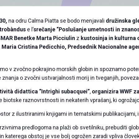
30,
na odru Calma Piatta se bodo menjavali
družinska gl
atrobàndus
e l’
srečanje “Poslušanje umetnosti in znanos
ISMAR Benetke Marta Picciulin
z
kustosinja in kulturna
 Maria Cristina Pedicchio, Predsednik Nacionalne age
o v zvočno pokrajino morskih globin in spoznamo potenc
 znanja o zvočni ustvarjalnosti morij in tveganjih, poveza
tività didattica “Intrighi subacquei”
,
organizira WWF z
biotske raznovrstnosti in nekaterih vprašanj, ki ogrožajo
stor z ilustriranimi knjigami in tematskimi publikacijami,
zivnima predlogoma na plaži ob svetilniku, prebuditi glob
in ​​katerega obstoj je vse bolj ogrožen zaradi vpliva člove