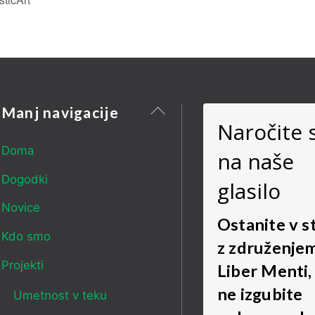
Nazaj
Manj navigacije
Naročite 
na
vrh
Doma
na naše
Dogodki
glasilo
Novice
Ostanite v s
Kdo smo
z združenje
Projekti
Liber Menti,
ne izgubite
Umetnost v teku