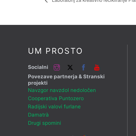
UM PROSTO
Instagram
Twitter
Facebook
YouTube
Socialni
Povezave partnerja & Stranski
projekti
Navzgor navzdol nedoločen
Cooperativa Puntozero
Radijski valovi furlane
Damatrà
Drugi spomini