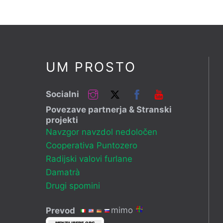
UM PROSTO
Instagram
Twitter
Facebook
YouTube
Socialni
Povezave partnerja & Stranski
projekti
Navzgor navzdol nedoločen
Cooperativa Puntozero
Radijski valovi furlane
Damatrà
Drugi spomini
mimo
Prevod