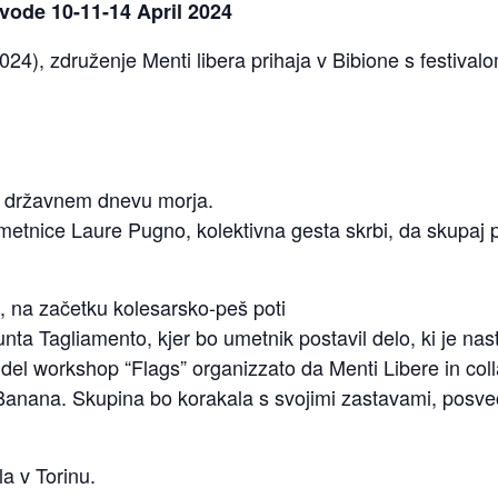
vode 10-11-14 April 2024
4), združenje Menti libera prihaja v Bibione s festivalo
b državnem dnevu morja.
etnice Laure Pugno, kolektivna gesta skrbi, da skupaj 
, na začetku kolesarsko-peš poti
unta Tagliamento, kjer bo umetnik postavil delo, ki je n
 del workshop “Flags” organizzato da Menti Libere in coll
tBanana
. Skupina bo korakala s svojimi zastavami, posveče
la v Torinu.