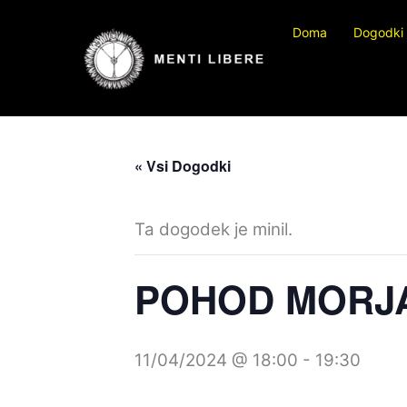
Preskočite
Doma
Dogodki
na
vsebino
« Vsi Dogodki
Ta dogodek je minil.
POHOD MORJA 
11/04/2024 @ 18:00
-
19:30