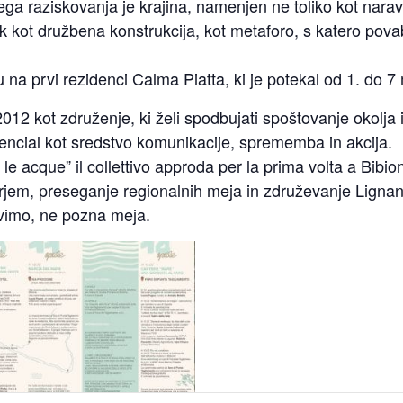
 raziskovanja je krajina, namenjen ne toliko kot naravni
 kot družbena konstrukcija, kot metaforo, s katero pova
 na prvi rezidenci Calma Piatta, ki je potekal od 1. do 7
2012 kot združenje, ki želi spodbujati spoštovanje okolja 
otencial kot sredstvo komunikacije, sprememba in akcija.
le acque” il collettivo approda per la prima volta a Bibio
jem, preseganje regionalnih meja in združevanje Lignana 
ivimo, ne pozna meja.