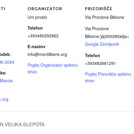
TI
ORGANIZATOR
PRIZORIŠČE
Um prosto
Via Procione Bibione
Telefon
Via Procione
+393480292862
Bibione
,
Ve
30028
Italija
+
Google Zemljevidi
E-naslov
godek:
info@
m
entiliber
e.org
Telefon
ki 2024
+393482661291
Poglej Organizator spletno
stran
ke:
Poglej Prizorišče spletno
Marcia
stran
e.org
N VELIKA SLEPOTA