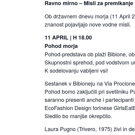
Ravno mirno – Misli za premikanje 
Ob državnem dnevu morja (11 April 202
znanost pojavljajo nove vodne misli.
11 APRIL | H 18.00
Pohod morja
Pohod-predstava ob plaži Bibione, o
Skupnostni sprehod, pod vodstvom um
K sodelovanju vabljeni vsi!
Sestanek v Bibioneju na Via Procione
Pohod bomo zaključili pri svetilniku P
saranno presenti anche i partecipanti
EcoFashion Design torinese GirlsEa
Sledilo bo manjše okrepčilo.
Laura Pugno (Trivero, 1975) živi in ​​de