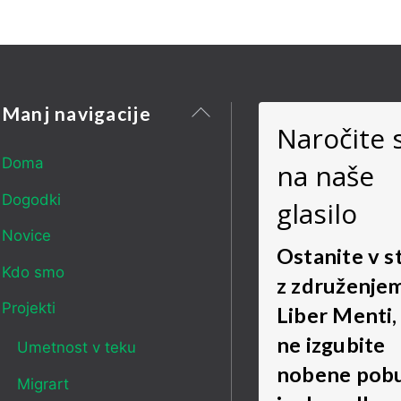
Nazaj
Manj navigacije
Naročite 
na
vrh
Doma
na naše
Dogodki
glasilo
Novice
Ostanite v s
Kdo smo
z združenje
Projekti
Liber Menti,
ne izgubite
Umetnost v teku
nobene pob
Migrart