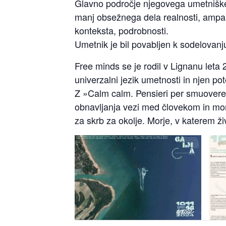
Glavno področje njegovega umetniškega
manj obsežnega dela realnosti, ampak
konteksta, podrobnosti.
Umetnik je bil povabljen k sodelovanju
Free minds se je rodil v Lignanu leta 
univerzalni jezik umetnosti in njen p
Z »Calm calm.
Pensieri per smuovere 
obnavljanja vezi med človekom in mor
za skrb za okolje. Morje, v katerem ž