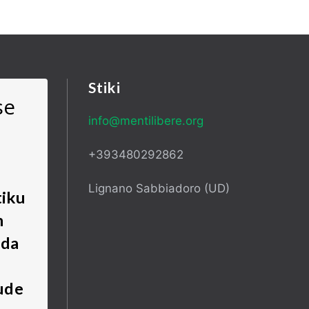
Stiki
se
info@mentilibere.org
+393480292862
Lignano Sabbiadoro (UD)
tiku
m
 da
ude