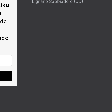
Lignano Sabbiadoro (UD)
tiku
m
 da
ude