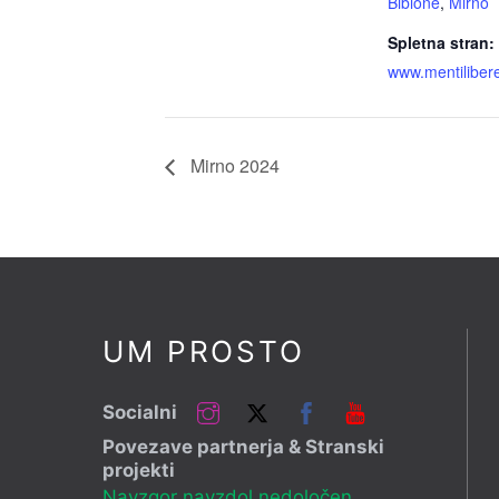
Bibione
,
Mirno
Spletna stran:
www.mentiliber
Mirno 2024
UM PROSTO
Instagram
Twitter
Facebook
YouTube
Socialni
Povezave partnerja & Stranski
projekti
Navzgor navzdol nedoločen