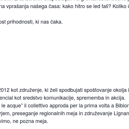
na vprašanja našega časa: kako hitro se led tali? Kolik
ost prihodnosti, ki nas čaka.
2012 kot združenje, ki želi spodbujati spoštovanje okolja 
otencial kot sredstvo komunikacije, sprememba in akcija.
le acque” il collettivo approda per la prima volta a Bibio
jem, preseganje regionalnih meja in združevanje Lignana 
ivimo, ne pozna meja.