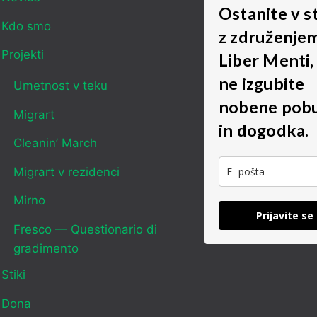
Ostanite v s
Kdo smo
z združenje
Projekti
Liber Menti,
ne izgubite
Umetnost v teku
nobene pob
Migrart
in dogodka.
Cleanin’ March
Migrart v rezidenci
Mirno
Prijavite se
Fresco — Questionario di
gradimento
Stiki
Dona