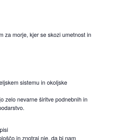
m za morje, kjer se skozi umetnost in
eljskem sistemu in okoljske
jo zelo nevarne širitve podnebnih in
podarstvo.
pisi
loščo in znotraj nje, da bi nam