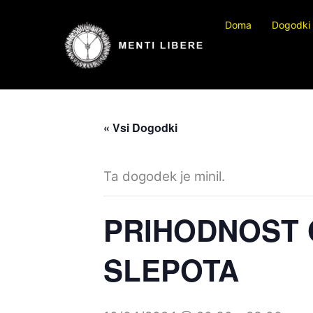
Preskočite
Doma
Dogodki
na
vsebino
« Vsi Dogodki
Ta dogodek je minil.
PRIHODNOST 
SLEPOTA