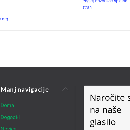
Poglej Prizorišče spletno
stran
e.org
Nazaj
Manj navigacije
Naročite 
na
vrh
Doma
na naše
Dogodki
glasilo
Novice