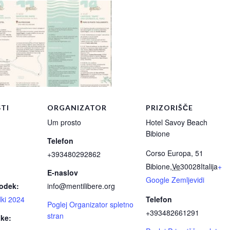
TI
ORGANIZATOR
PRIZORIŠČE
Um prosto
Hotel Savoy Beach
Bibione
Telefon
Corso Europa, 51
+393480292862
Bibione
,
Ve
30028
Italija
+
E-naslov
Google Zemljevidi
godek:
i
nfo
@
menti
libere.org
ki 2024
Telefon
Poglej Organizator spletno
+393482661291
stran
ke: