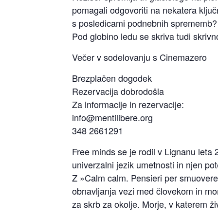
pomagali odgovoriti na nekatera ključ
s posledicami podnebnih sprememb?
Pod globino ledu se skriva tudi skrivn
Večer v sodelovanju s Cinemazero
Brezplačen dogodek
Rezervacija dobrodošla
Za informacije in rezervacije:
info@mentilibere.org
348 2661291
Free minds se je rodil v Lignanu leta 
univerzalni jezik umetnosti in njen p
Z »Calm calm.
Pensieri per smuovere 
obnavljanja vezi med človekom in mor
za skrb za okolje. Morje, v katerem ž