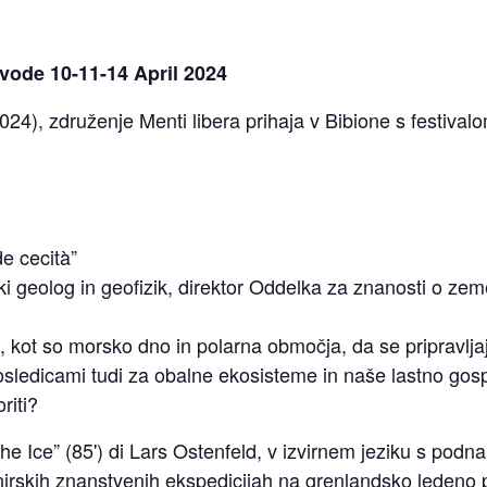
vode 10-11-14 April 2024
4), združenje Menti libera prihaja v Bibione s festivalo
de cecità”
 geolog in geofizik, direktor Oddelka za znanosti o zem
, kot so morsko dno in polarna območja, da se pripravlja
osledicami tudi za obalne ekosisteme in naše lastno gos
riti?
the Ice”
(85') di Lars Ostenfeld, v izvirnem jeziku s podna
onirskih znanstvenih ekspedicijah na grenlandsko ledeno p