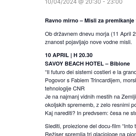
10/04/2024 @ 20:30
-
23:00
Ravno mirno – Misli za premikanje 
Ob državnem dnevu morja (11 April 202
znanost pojavljajo nove vodne misli.
10 APRIL | H 20.30
SAVOY BEACH HOTEL – Bibione
“Il futuro dei sistemi costieri e la gran
Pogovor s Fabiem Trincardijem, morski
tehnologije CNR
Je na najmanj vidnih mestih na Zemlji
okoljskih sprememb, z zelo resnimi p
Kaj narediti? In predvsem: česa ne sto
Slediti,
proiezione del docu-film “Into 
Režiser spremlja tri glaciologe na pi