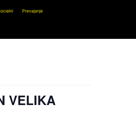
ocialni
Prevajanje
N VELIKA