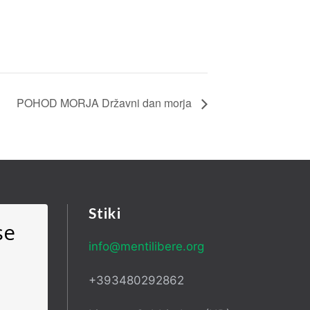
POHOD MORJA Državni dan morja
Stiki
se
info@mentilibere.org
+393480292862