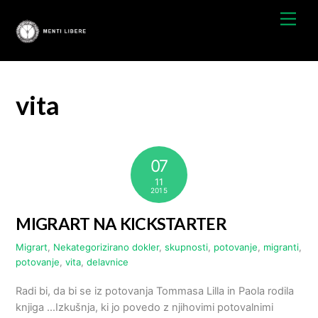
Preskočite
Men
na
vsebino
vita
07
11
2015
MIGRART NA KICKSTARTER
Migrart
,
Nekategorizirano
dokler
,
skupnosti
,
potovanje
,
migranti
,
potovanje
,
vita
,
delavnice
Radi bi, da bi se iz potovanja Tommasa Lilla in Paola rodila
knjiga …Izkušnja, ki jo povedo z njihovimi potovalnimi