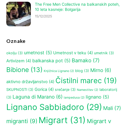
The Free Men Collective na balkanskih poteh,
10 leta kasneje: Bolgarija
15/12/2025
Oznake
umetnost
(5)
Umetnost v teku
(4)
okolju
(3)
umetnik
(3)
Bamako
(7)
balkanska pot
(5)
Artivizem
(4)
Bibione
(13)
Mirno
(6)
blog
(3)
Knjižnica Lignano
(2)
Čistilni marec
(19)
aktivno državljanstvo
(4)
Gorica
(4)
SKUPNOSTI
(3)
srečanje
(3)
laboratorij
Namestitev
(2)
Laguna di Marano
(6)
lignano
(5)
(3)
lampedusa
(2)
Lignano Sabbiadoro
(29)
Mali
(7)
Migrart
(31)
migranti
(9)
Migrart v