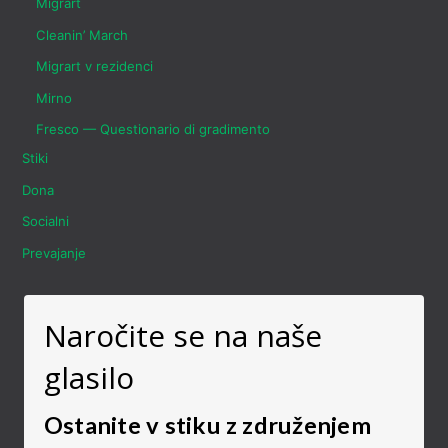
Migrart
Cleanin’ March
Migrart v rezidenci
Mirno
Fresco — Questionario di gradimento
Stiki
Dona
Socialni
Prevajanje
Naročite se na naše
glasilo
Ostanite v stiku z združenjem