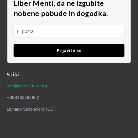
Liber Menti, da ne izgubite
nobene pobude in dogodka.
Prijavite se
Stiki
info@mentilibere.org
+393480292862
Lignano Sabbiadoro (UD)