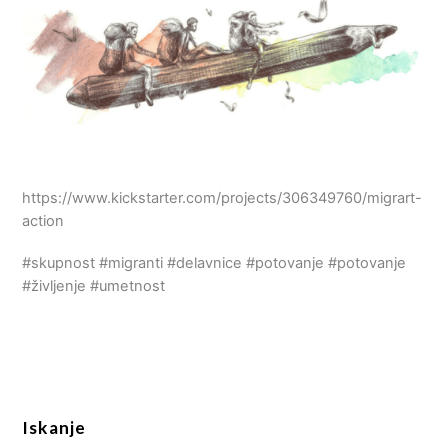
https://www.kickstarter.com/projects/306349760/migrart-
action
#skupnost #migranti #delavnice #potovanje #potovanje
#življenje #umetnost
Iskanje