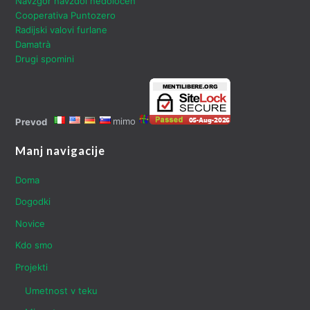
Navzgor navzdol nedoločen
Cooperativa Puntozero
Radijski valovi furlane
Damatrà
Drugi spomini
mimo
Prevod
Manj navigacije
Doma
Dogodki
Novice
Kdo smo
Projekti
Umetnost v teku