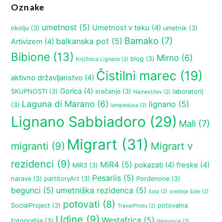
Oznake
umetnost
(5)
Umetnost v teku
(4)
okolju
(3)
umetnik
(3)
Bamako
(7)
balkanska pot
(5)
Artivizem
(4)
Bibione
(13)
Mirno
(6)
blog
(3)
Knjižnica Lignano
(2)
Čistilni marec
(19)
aktivno državljanstvo
(4)
Gorica
(4)
SKUPNOSTI
(3)
srečanje
(3)
laboratorij
Namestitev
(2)
Laguna di Marano
(6)
lignano
(5)
(3)
lampedusa
(2)
Lignano Sabbiadoro
(29)
Mali
(7)
Migrart
(31)
migranti
(9)
Migrart v
rezidenci
(9)
MiR4
(5)
pokazati
(4)
freske
(4)
MIR3
(3)
Pesariis
(5)
narave
(3)
partitoryArt
(3)
Pordenone
(3)
begunci
(5)
umetniška rezidenca
(5)
šola
(2)
srednje šole
(2)
potovati
(8)
SocialProject
(3)
potovalna
TravelPhoto
(2)
Udine
(9)
Westafrica
(5)
fotografija
(3)
delavnice
(2)