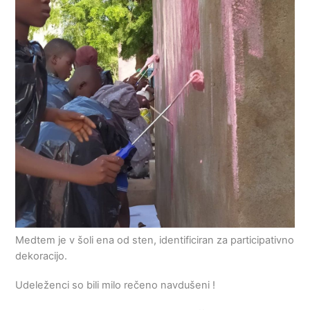
Medtem je v šoli ena od sten, identificiran za participativno
dekoracijo.
Udeleženci so bili milo rečeno navdušeni !