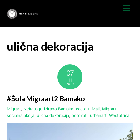
Preskočite
Men
na
vsebino
ulična dekoracija
07
11
2019
#Šola Migraart2 Bamako
Migrart
,
Nekategorizirano
Bamako
,
cactart
,
Mali
,
Migrart
,
socialna akcija
,
ulična dekoracija
,
potovati
,
urbanart
,
Westafrica