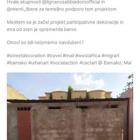
Hvala skupnosti @lignanosabbiadoroofficial in
@menti_libere za temeljno podporo tem projektom
Medtem se je začel projekt participativne dekoracije in
ena od sten je spremenila barvo.
Otroci so bili neizmerno navdušeni !
#streetdecoration #travel #mali #westafrica #migrart
#bamako #urbanart #socialaction #cactart @ Bamako, Mal