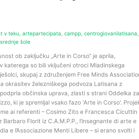
 v teku
,
artepartecipata
,
campp
,
centrogiovanilatisana
,
srednje šole
ost ob zaključku „Arte in Corso“ je aprila,
 v katerega so bili vključeni otroci Mladinskega
ješolci, skupaj z združenjem Free Minds Associatio
e za okrasitev železniškega podvoza Latisana z
podprla občinska uprava, zlasti s strani Oddelka z
zzo, ki je spremljal vsako fazo 'Arte in Corso'. Proje
me ai referenti – Cosimo Zito e Francesca Cicuttin
 z Barbaro Florit iz C.A.M.P.P.,
l’insegnante di arte e
 e l’Associazione Menti Libere – si erano svolti i