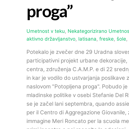
proga”
Umetnost v teku
,
Nekategorizirano
Umetnost
aktivno državljanstvo
,
latisana
,
freske
,
šole
,
Potekalo je zvečer dne 29 Uradna slovesn
participativni projekt urbane dekoracije,
centra, združenja C.A.M.P. e di 22 sredn
in kar je vodilo do ustvarjanja poslikav
naslovom "Potopljena proga". Pobudo je 
mladinske politike v osebi Stefanie Del Ri
se je začel lani septembra,
quando assie
per il Centro di Aggregazione Giovanile
,
immagine Meri Roncato per la scuola media