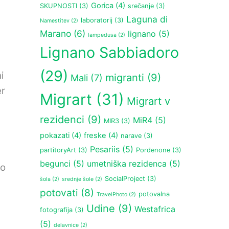
Gorica
(4)
SKUPNOSTI
(3)
srečanje
(3)
Laguna di
laboratorij
(3)
Namestitev
(2)
Marano
(6)
lignano
(5)
lampedusa
(2)
Lignano Sabbiadoro
(29)
i
migranti
(9)
Mali
(7)
er
Migrart
(31)
Migrart v
rezidenci
(9)
MiR4
(5)
MIR3
(3)
pokazati
(4)
freske
(4)
narave
(3)
Pesariis
(5)
partitoryArt
(3)
Pordenone
(3)
begunci
(5)
umetniška rezidenca
(5)
šo
SocialProject
(3)
šola
(2)
srednje šole
(2)
potovati
(8)
potovalna
TravelPhoto
(2)
Udine
(9)
Westafrica
fotografija
(3)
(5)
delavnice
(2)