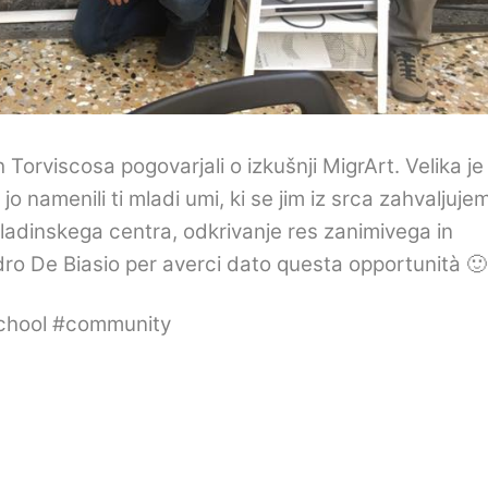
Torviscosa pogovarjali o izkušnji MigrArt. Velika je
o namenili ti mladi umi, ki se jim iz srca zahvaljuje
Mladinskega centra, odkrivanje res zanimivega in
ro De Biasio per averci dato questa opportunità 🙂
school #community