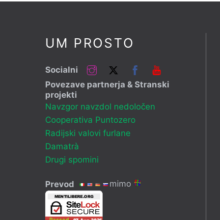
UM PROSTO
Instagram
Twitter
Facebook
YouTube
Socialni
Povezave partnerja & Stranski
projekti
Navzgor navzdol nedoločen
Cooperativa Puntozero
Radijski valovi furlane
Damatrà
Drugi spomini
mimo
Prevod