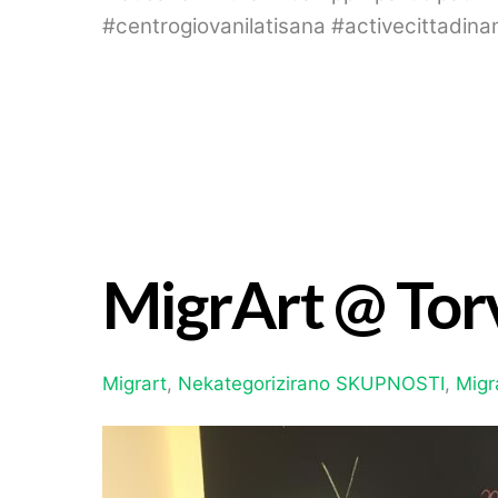
#centrogiovanilatisana #activecittadina
MigrArt @ Tor
Migrart
,
Nekategorizirano
SKUPNOSTI
,
Migr