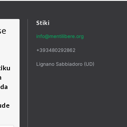
Stiki
se
info@mentilibere.org
+393480292862
Lignano Sabbiadoro (UD)
tiku
m
 da
ude