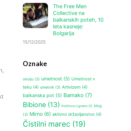
The Free Men
Collective na
balkanskih poteh, 10
leta kasneje:
Bolgarija
15/12/2025
Oznake
n,
umetnost
(5)
Umetnost v
okolju
(3)
teku
(4)
Artivizem
(4)
a
umetnik
(3)
Bamako
(7)
balkanska pot
(5)
kt
Bibione
(13)
blog
Knjižnica Lignano
(2)
Mirno
(6)
aktivno državljanstvo
(4)
(3)
Čistilni marec
(19)