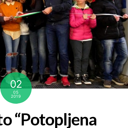
02
05
2019
to “Potopljena