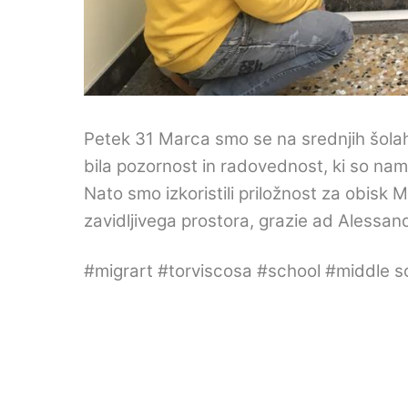
Petek 31 Marca smo se na srednjih šolah 
bila pozornost in radovednost, ki so nam j
Nato smo izkoristili priložnost za obisk 
zavidljivega prostora,
grazie ad Alessand
#migrart #torviscosa #school #middle 