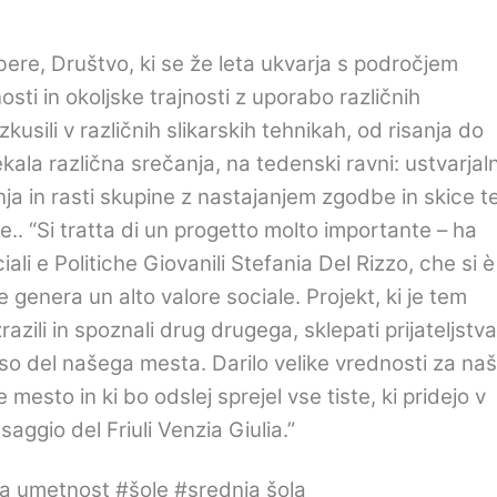
re, Društvo, ki se že leta ukvarja s področjem
i in okoljske trajnosti z uporabo različnih
kusili v različnih slikarskih tehnikah, od risanja do
kala različna srečanja, na tedenski ravni: ustvarjaln
anja in rasti skupine z nastajanjem zgodbe in skice t
e..
“Si tratta di un progetto molto importante – ha
iali e Politiche Giovanili Stefania Del Rizzo
,
che si è
he genera un alto valore sociale
. Projekt, ki je tem
zili in spoznali drug drugega, sklepati prijateljstva
 so del našega mesta. Darilo velike vrednosti za na
 mesto in ki bo odslej sprejel vse tiste, ki pridejo v
aggio del Friuli Venzia Giulia.”
na umetnost #šole #srednja šola