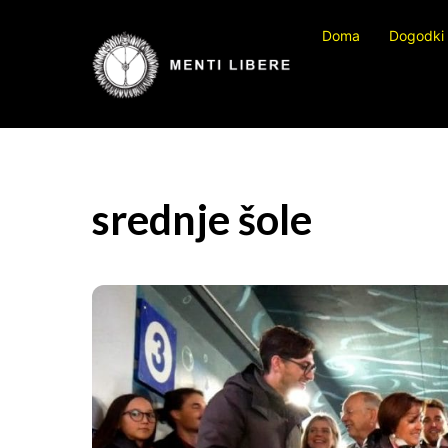
Preskočite
Doma
Dogodki
na
vsebino
srednje šole