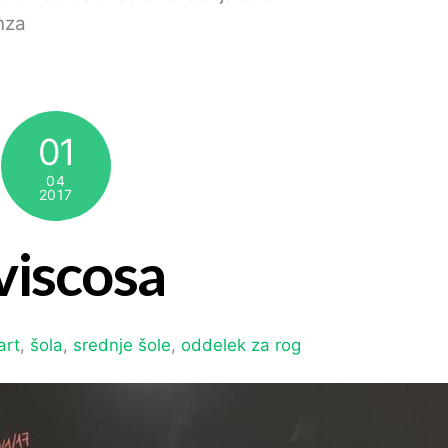
nza
01
04
2017
viscosa
art
,
šola
,
srednje šole
,
oddelek za rog