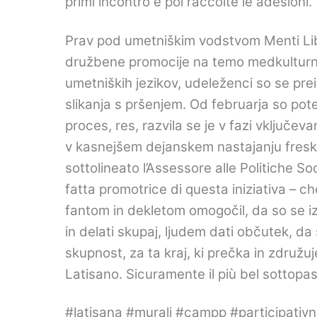
primi incontro e poi raccolte le adesioni
.
Prav pod umetniškim vodstvom Menti Libe
družbene promocije na temo medkulturnost
umetniških jezikov, udeleženci so se preiz
slikanja s pršenjem. Od februarja so pote
proces, res, razvila se je v fazi vključev
v kasnejšem dejanskem nastajanju fresk
sottolineato l’Assessore alle Politiche Soc
fatta promotrice di questa iniziativa – c
fantom in dekletom omogočil, da so se izra
in delati skupaj, ljudem dati občutek, da
skupnost, za ta kraj, ki prečka in združuje
Latisano.
Sicuramente il più bel sottopass
#latisana #murali #campp #participativ