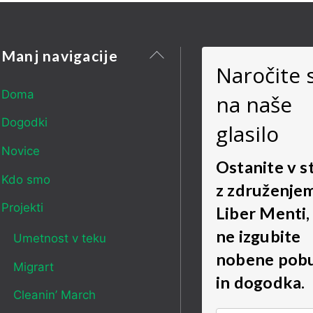
Nazaj
Manj navigacije
Naročite 
na
vrh
Doma
na naše
Dogodki
glasilo
Novice
Ostanite v s
Kdo smo
z združenje
Projekti
Liber Menti,
ne izgubite
Umetnost v teku
nobene pob
Migrart
in dogodka.
Cleanin’ March