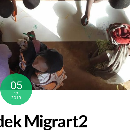
05
12
2019
dek Migrart2