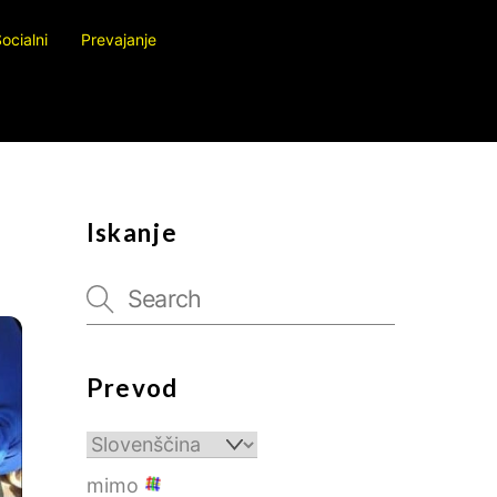
ocialni
Prevajanje
Iskanje
Prevod
mimo