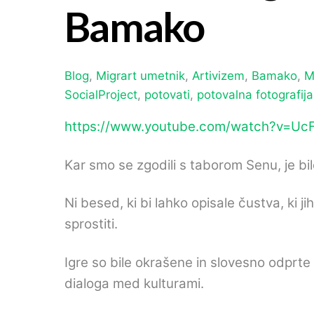
Bamako
Blog
,
Migrart
umetnik
,
Artivizem
,
Bamako
,
M
SocialProject
,
potovati
,
potovalna fotografija
https://www.youtube.com/watch?v=Uc
Kar smo se zgodili s taborom Senu, je bi
Ni besed, ki bi lahko opisale čustva, ki
sprostiti.
Igre so bile okrašene in slovesno odprt
dialoga med kulturami.