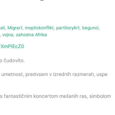
ali
,
Migrart
,
moptickonflikt
,
partitoryArt
,
begunci
,
,
vojna
,
zahodna Afrika
FXmPIEcZ0
lo čudovito.
 jih umetnost, predvsem v izrednih razmerah, uspe
e s fantastičnim koncertom mešanih ras, simbolom