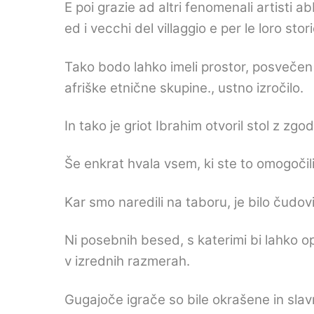
E poi grazie ad altri fenomenali artisti a
ed i vecchi del villaggio e per le loro stor
Tako bodo lahko imeli prostor, posvečen 
afriške etnične skupine., ustno izročilo.
In tako je griot Ibrahim otvoril stol z zg
Še enkrat hvala vsem, ki ste to omogočili
Kar smo naredili na taboru, je bilo čudovi
Ni posebnih besed, s katerimi bi lahko o
v izrednih razmerah.
Gugajoče igrače so bile okrašene in slav