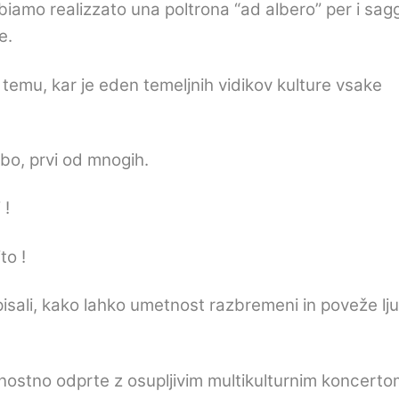
bbiamo realizzato una poltrona “ad albero” per i sagg
ie
.
temu, kar je eden temeljnih vidikov kulture vsake
odbo, prvi od mnogih.
 !
to !
pisali, kako lahko umetnost razbremeni in poveže lju
nostno odprte z osupljivim multikulturnim koncerto