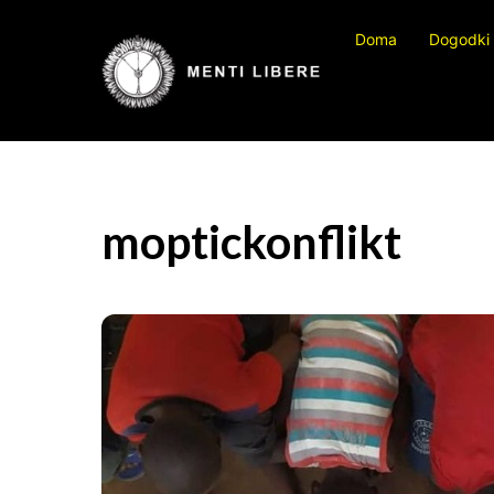
Preskočite
Doma
Dogodki
na
vsebino
moptickonflikt