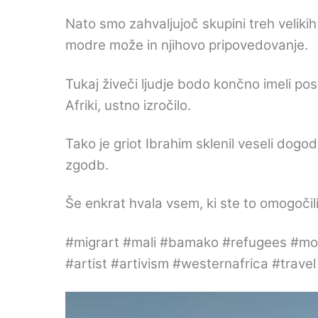
Nato smo zahvaljujoč skupini treh velikih
modre može in njihovo pripovedovanje.
Tukaj živeči ljudje bodo končno imeli pos
Afriki, ustno izročilo.
Tako je griot Ibrahim sklenil veseli dogo
zgodb.
Še enkrat hvala vsem, ki ste to omogočili
#migrart #mali #bamako #refugees #mopt
#artist #artivism #westernafrica #trave