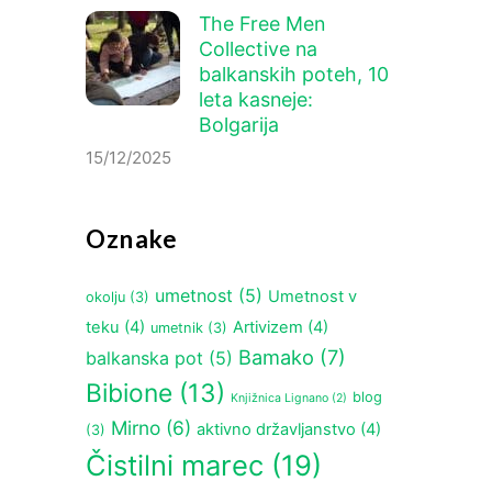
The Free Men
Collective na
balkanskih poteh, 10
leta kasneje:
Bolgarija
15/12/2025
Oznake
umetnost
(5)
Umetnost v
okolju
(3)
teku
(4)
Artivizem
(4)
umetnik
(3)
Bamako
(7)
balkanska pot
(5)
Bibione
(13)
blog
Knjižnica Lignano
(2)
Mirno
(6)
aktivno državljanstvo
(4)
(3)
Čistilni marec
(19)