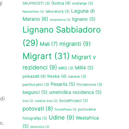
i
Gorica
(4)
SKUPNOSTI
(3)
srečanje
(3)
Laguna di
laboratorij
(3)
Namestitev
(2)
Marano
(6)
lignano
(5)
lampedusa
(2)
Lignano Sabbiadoro
(29)
migranti
(9)
Mali
(7)
Migrart
(31)
Migrart v
rezidenci
(9)
MiR4
(5)
MIR3
(3)
pokazati
(4)
freske
(4)
narave
(3)
Pesariis
(5)
partitoryArt
(3)
Pordenone
(3)
begunci
(5)
umetniška rezidenca
(5)
di
SocialProject
(3)
šola
(2)
srednje šole
(2)
potovati
(8)
potovalna
TravelPhoto
(2)
Udine
(9)
Westafrica
fotografija
(3)
m.
(5)
delavnice
(2)