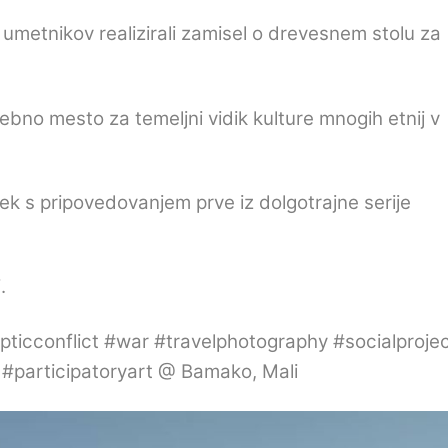
 umetnikov realizirali zamisel o drevesnem stolu za
ebno mesto za temeljni vidik kulture mnogih etnij v
dek s pripovedovanjem prve iz dolgotrajne serije
.
icconflict #war #travelphotography #socialproje
l #participatoryart @ Bamako, Mali