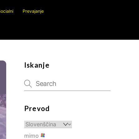
ocialni
Prevajanje
Iskanje
Prevod
mimo