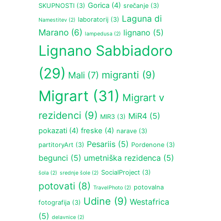
Gorica
(4)
SKUPNOSTI
(3)
srečanje
(3)
Laguna di
laboratorij
(3)
Namestitev
(2)
Marano
(6)
lignano
(5)
lampedusa
(2)
Lignano Sabbiadoro
(29)
migranti
(9)
Mali
(7)
Migrart
(31)
Migrart v
rezidenci
(9)
MiR4
(5)
MIR3
(3)
pokazati
(4)
freske
(4)
narave
(3)
Pesariis
(5)
partitoryArt
(3)
Pordenone
(3)
begunci
(5)
umetniška rezidenca
(5)
SocialProject
(3)
šola
(2)
srednje šole
(2)
potovati
(8)
potovalna
TravelPhoto
(2)
Udine
(9)
Westafrica
fotografija
(3)
(5)
delavnice
(2)