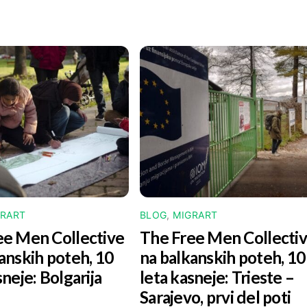
GRART
BLOG
,
MIGRART
ee Men Collective
The Free Men Collecti
anskih poteh, 10
na balkanskih poteh, 10
sneje: Bolgarija
leta kasneje:
Trieste –
Sarajevo
, prvi del poti