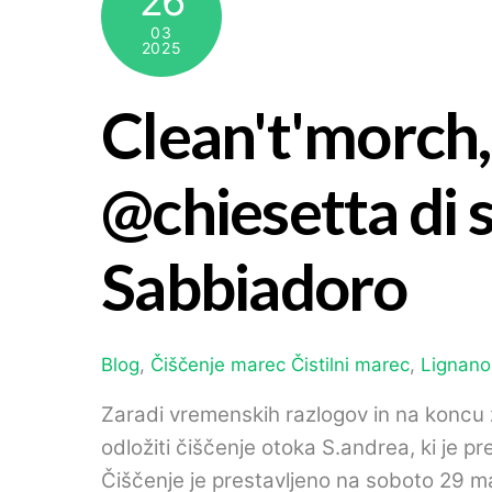
26
03
2025
Clean't'morch
@chiesetta di s
Sabbiadoro
Blog
,
Čiščenje marec
Čistilni marec
,
Lignano
Zaradi vremenskih razlogov in na koncu za
odložiti čiščenje otoka S.andrea, ki je p
Čiščenje je prestavljeno na soboto 29 ma