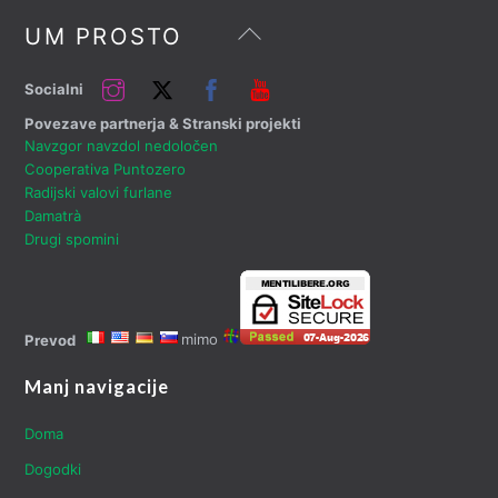
Nazaj
UM PROSTO
na
vrh
Instagram
Twitter
Facebook
YouTube
Socialni
Povezave partnerja & Stranski projekti
Navzgor navzdol nedoločen
Cooperativa Puntozero
Radijski valovi furlane
Damatrà
Drugi spomini
mimo
Prevod
Manj navigacije
Doma
Dogodki