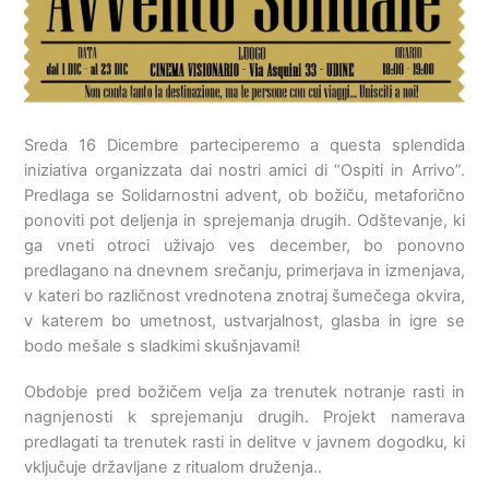
Sreda 16
Dicembre parteciperemo a questa splendida
iniziativa organizzata dai nostri amici di
“
Ospiti in Arrivo
”.
Predlaga se Solidarnostni advent, ob božiču, metaforično
ponoviti pot deljenja in sprejemanja drugih. Odštevanje, ki
ga vneti otroci uživajo ves december, bo ponovno
predlagano na dnevnem srečanju, primerjava in izmenjava,
v kateri bo različnost vrednotena znotraj šumečega okvira,
v katerem bo umetnost, ustvarjalnost, glasba in igre se
bodo mešale s sladkimi skušnjavami!
Obdobje pred božičem velja za trenutek notranje rasti in
nagnjenosti k sprejemanju drugih. Projekt namerava
predlagati ta trenutek rasti in delitve v javnem dogodku, ki
vključuje državljane z ritualom druženja..