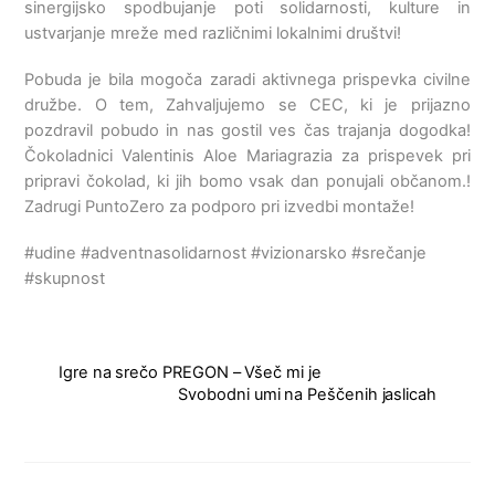
sinergijsko spodbujanje poti solidarnosti, kulture in
ustvarjanje mreže med različnimi lokalnimi društvi!
Pobuda je bila mogoča zaradi aktivnega prispevka civilne
družbe. O tem, Zahvaljujemo se CEC, ki je prijazno
pozdravil pobudo in nas gostil ves čas trajanja dogodka!
Čokoladnici Valentinis Aloe Mariagrazia za prispevek pri
pripravi čokolad, ki jih bomo vsak dan ponujali občanom.!
Zadrugi PuntoZero za podporo pri izvedbi montaže!
#udine #adventnasolidarnost #vizionarsko #srečanje
#skupnost
Igre na srečo PREGON – Všeč mi je
Svobodni umi na Peščenih jaslicah