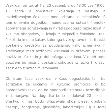
Vsak dan od takrat 1 al 23 decembra od 18:00 vse 19:00,
si
“
aprirà la finestrella
” koledarja z delitvijo in
razdeljevanjem čokolade med prisotne in mimoidoče. S
tem dnevnim dogodkom nameravamo ustvariti trenutek
spontanega združevanja in hkrati spodbujati raznolikost in
kulturno obogatitev, ki izhaja iz migracij s čokolado.. res,
čokolado in nato kakav, katerega izvor gotovo ni italijanski,
postanejo sredstvo za poudarjanje, kako izmenjava in
srečevanje med različnimi kulturami in državami prinaša
pozitivne učinke in je del našega vsakdana. V dneh pred
božičem bo možno poskusiti čokolade iz različnih držav,
začinjeno z različnimi aromami!
Ob istem času, vsak dan v času degustacije, tam bo
združenje za socialno in kulturno promocijo, ki bo
posredovalo tako, da bo spodbudilo trenutek razmišljanja
in izmenjave. Na dogodku bodo sodelovali 23 lokalna
društva, ki nas bodo vključevala skozi plese, glasbeni
nastopi, žongliranje, gledališče, laboratorijih! Cilj je torej