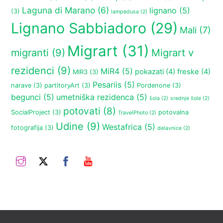
Laguna di Marano
(6)
lignano
(5)
(3)
lampedusa
(2)
Lignano Sabbiadoro
(29)
Mali
(7)
Migrart
(31)
migranti
(9)
Migrart v
rezidenci
(9)
MiR4
(5)
pokazati
(4)
freske
(4)
MIR3
(3)
Pesariis
(5)
narave
(3)
partitoryArt
(3)
Pordenone
(3)
begunci
(5)
umetniška rezidenca
(5)
šola
(2)
srednje šole
(2)
potovati
(8)
SocialProject
(3)
potovalna
TravelPhoto
(2)
Udine
(9)
Westafrica
(5)
fotografija
(3)
delavnice
(2)
Instagram
Twitter
Facebook
YouTube