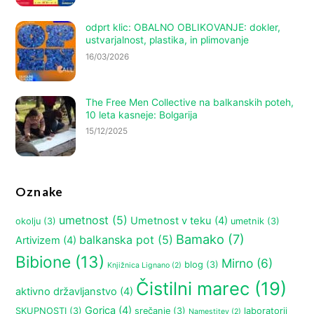
odprt klic: OBALNO OBLIKOVANJE: dokler,
ustvarjalnost, plastika, in plimovanje
16/03/2026
The Free Men Collective na balkanskih poteh,
10 leta kasneje: Bolgarija
15/12/2025
Oznake
umetnost
(5)
Umetnost v teku
(4)
okolju
(3)
umetnik
(3)
Bamako
(7)
balkanska pot
(5)
Artivizem
(4)
Bibione
(13)
Mirno
(6)
blog
(3)
Knjižnica Lignano
(2)
Čistilni marec
(19)
aktivno državljanstvo
(4)
Gorica
(4)
SKUPNOSTI
(3)
srečanje
(3)
laboratorij
Namestitev
(2)