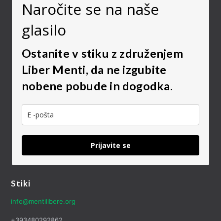
Naročite se na naše
glasilo
Ostanite v stiku z združenjem
Liber Menti, da ne izgubite
nobene pobude in dogodka.
Prijavite se
Stiki
info@mentilibere.org
+393480292862