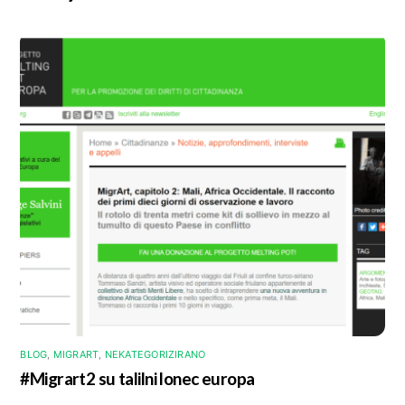
BLOG
,
MIGRART
,
NEKATEGORIZIRANO
#Migrart2 su talilni lonec europa