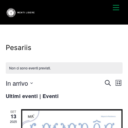
Skip
Men
to
content
Pesariis
Non ci sono eventi previsti.
In arrivo
Event
Ev
C
L
e
S
i
Ricer
Vi
r
Ultimi eventi | Eventi
s
e
c
t
Na
e
l
a
a
e
SET
viste
13
z
2025
i
Navig