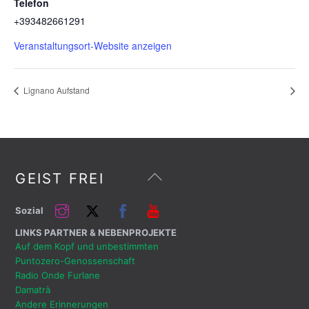
Telefon
+393482661291
Veranstaltungsort-Website anzeigen
Lignano Aufstand
Zurück
GEIST FREI
nach
oben
Instagram
Twitter
Facebook
Youtube
Sozial
LINKS PARTNER & NEBENPROJEKTE
Auf dem Kopf und unbestimmten
Puntozero-Genossenschaft
Radio Onde Furlane
Damatrà
Andere Erinnerungen