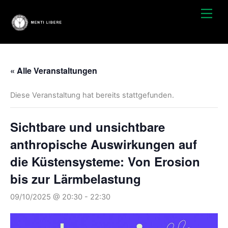
Zum
Spei
Inhalt
springen
« Alle Veranstaltungen
Diese Veranstaltung hat bereits stattgefunden.
Sichtbare und unsichtbare
anthropische Auswirkungen auf
die Küstensysteme: Von Erosion
bis zur Lärmbelastung
09/10/2025 @ 20:30
-
22:30