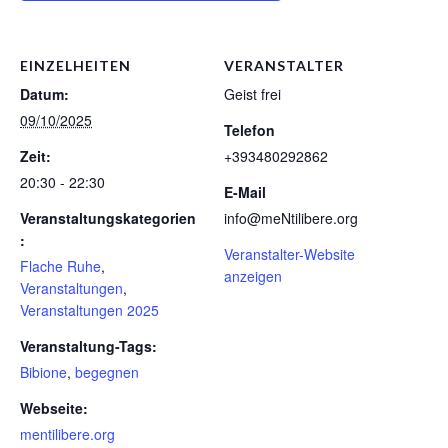
EINZELHEITEN
VERANSTALTER
Datum:
Geist frei
09/10/2025
Telefon
Zeit:
+393480292862
20:30 - 22:30
E-Mail
Veranstaltungskategorien
inf
o@meNti
lib
e
r
e.
o
r
g
:
Veranstalter-Website
Flache Ruhe
,
anzeigen
Veranstaltungen
,
Veranstaltungen 2025
Veranstaltung-Tags:
Bibione
,
begegnen
Webseite:
mentilibere.org