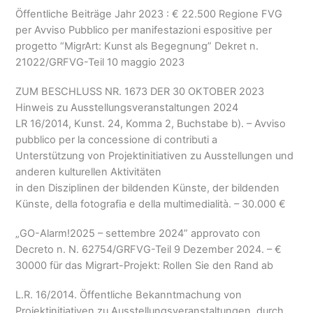
Öffentliche Beiträge Jahr 2023 :
€
22.500
Regione FVG
per Avviso Pubblico per manifestazioni espositive per
progetto
“MigrArt: Kunst als Begegnung” Dekret n.
21022/GRFVG-Teil 10 maggio 2023
ZUM BESCHLUSS NR. 1673 DER 30 OKTOBER 2023
Hinweis zu Ausstellungsveranstaltungen 2024
LR 16/2014, Kunst. 24, Komma 2, Buchstabe b).
– Avviso
pubblico per la concessione di contributi a
Unterstützung von Projektinitiativen zu Ausstellungen und
anderen kulturellen Aktivitäten
in den Disziplinen der bildenden Künste, der bildenden
Künste,
della fotografia e della multimedialità
.
–
30.000
€
„GO-Alarm!2025
– settembre 2024” approvato con
Decreto n
. N. 62754/GRFVG-Teil 9 Dezember 2024. –
€
30000 für das Migrart-Projekt: Rollen Sie den Rand ab
L.R. 16/2014. Öffentliche Bekanntmachung von
Projektinitiativen zu Ausstellungsveranstaltungen, durch