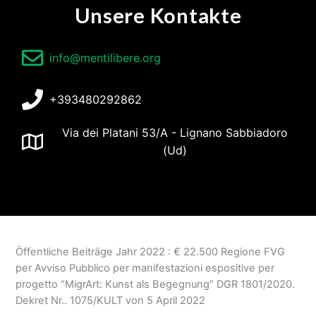
Unsere Kontakte
info@mentilibere.org
+393480292862
Via dei Platani 53/A - Lignano Sabbiadoro
(Ud)
Öffentliche Beiträge Jahr 2022 :
€
22.500
Regione FVG
per Avviso Pubblico per manifestazioni espositive per
progetto
“MigrArt: Kunst als Begegnung” DGR 1801/2020.
Dekret Nr.. 1075/KULT von 5 April 2022