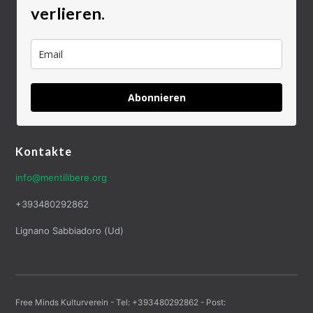
verlieren.
Abonnieren
Kontakte
info@mentilibere.org
+393480292862
Lignano Sabbiadoro (Ud)
Free Minds Kulturverein - Tel: +393480292862 - Post: