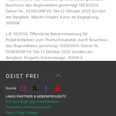
Beschluss des Regionalrates genehmigt 1653/2024.
Dekret Nr.. 55380/GRFVG-Teil 22 Oktober 2025 Scrollen
der Rangliste. Migrart-Projekt: Kunst als Begegnung,
30000
€
L.R. 16/2014. Öffentliche Bekanntmachung für
Projektinitiativen zum Thema Kreativität, durch Beschluss
des Regionalrates genehmigt 1653/2024. Dekret Nr..
55383/GRFVG-Teil 22 Oktober 2025 Scrollen der
Rangliste. Progetto Küstendesign, 30000
€
Zurück
GEIST FREI
nach
oben
Instagram
Twitter
Facebook
Youtube
Sozial
LINKS PARTNER & NEBENPROJEKTE
Auf dem Kopf und unbestimmten
Puntozero-Genossenschaft
Radio Onde Furlane