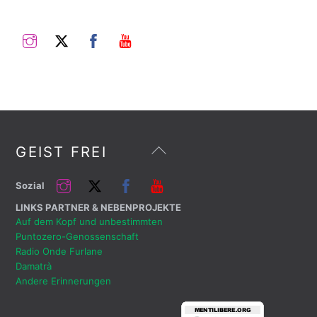
Instagram
Twitter
Facebook
Youtube
Zurück
GEIST FREI
nach
oben
Instagram
Twitter
Facebook
Youtube
Sozial
LINKS PARTNER & NEBENPROJEKTE
Auf dem Kopf und unbestimmten
Puntozero-Genossenschaft
Radio Onde Furlane
Damatrà
Andere Erinnerungen