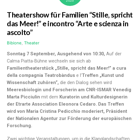
2025
Theatershow für Familien “Stille, spricht
das Meer!
” e incontro “Arte e scienza in
ascolto”
Bibione
,
Theater
Sonntag 7 September, Ausgehend von 10:30,
Auf der
Calma Piatta-Bühne wechseln sie sich ab
Familientheaterstück „Stille, spricht das Meer!
” a cura
della compagnia Teatrobàndus
e l’
Treffen „Kunst und
Wissenschaft zuhören“,
die den Dialog sehen wird
Meeresbiologin und Forscherin am CNR-ISMAR Venedig
Marta Picciulin
mit dem
Kuratorin und Kulturdesignerin
der Etrarte Association Eleonora Cedaro. Das Treffen
wird von Maria Cristina Pedicchio moderiert, Präsident
der Nationalen Agentur zur Förderung der europäischen
Forschung.
Zwei wichtige Veranstaltungen, um in die Klanglandschaften