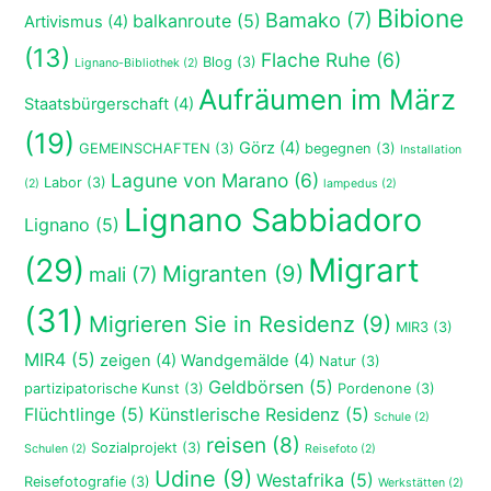
Bibione
Bamako
(7)
balkanroute
(5)
Artivismus
(4)
(13)
Flache Ruhe
(6)
Blog
(3)
Lignano-Bibliothek
(2)
Aufräumen im März
Staatsbürgerschaft
(4)
(19)
Görz
(4)
GEMEINSCHAFTEN
(3)
begegnen
(3)
Installation
Lagune von Marano
(6)
Labor
(3)
(2)
lampedus
(2)
Lignano Sabbiadoro
Lignano
(5)
(29)
Migrart
Migranten
(9)
mali
(7)
(31)
Migrieren Sie in Residenz
(9)
MIR3
(3)
MIR4
(5)
zeigen
(4)
Wandgemälde
(4)
Natur
(3)
Geldbörsen
(5)
partizipatorische Kunst
(3)
Pordenone
(3)
Flüchtlinge
(5)
Künstlerische Residenz
(5)
Schule
(2)
reisen
(8)
Sozialprojekt
(3)
Schulen
(2)
Reisefoto
(2)
Udine
(9)
Westafrika
(5)
Reisefotografie
(3)
Werkstätten
(2)