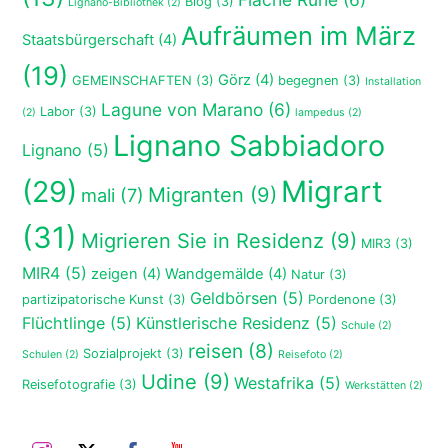
Blog
(3)
Lignano-Bibliothek
(2)
Aufräumen im März
Staatsbürgerschaft
(4)
(19)
Görz
(4)
GEMEINSCHAFTEN
(3)
begegnen
(3)
Installation
Lagune von Marano
(6)
Labor
(3)
(2)
lampedus
(2)
Lignano Sabbiadoro
Lignano
(5)
(29)
Migrart
Migranten
(9)
mali
(7)
(31)
Migrieren Sie in Residenz
(9)
MIR3
(3)
MIR4
(5)
zeigen
(4)
Wandgemälde
(4)
Natur
(3)
Geldbörsen
(5)
partizipatorische Kunst
(3)
Pordenone
(3)
Flüchtlinge
(5)
Künstlerische Residenz
(5)
Schule
(2)
reisen
(8)
Sozialprojekt
(3)
Schulen
(2)
Reisefoto
(2)
Udine
(9)
Westafrika
(5)
Reisefotografie
(3)
Werkstätten
(2)
Instagram
Twitter
Facebook
Youtube