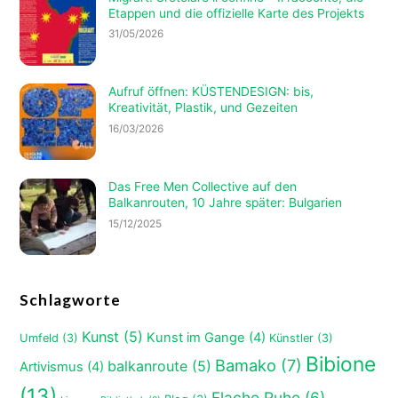
Etappen und die offizielle Karte des Projekts
31/05/2026
Aufruf öffnen: KÜSTENDESIGN: bis,
Kreativität, Plastik, und Gezeiten
16/03/2026
Das Free Men Collective auf den
Balkanrouten, 10 Jahre später: Bulgarien
15/12/2025
Schlagworte
Kunst
(5)
Kunst im Gange
(4)
Umfeld
(3)
Künstler
(3)
Bibione
Bamako
(7)
balkanroute
(5)
Artivismus
(4)
(13)
Flache Ruhe
(6)