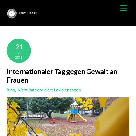
Zum
Spei
Inhalt
springen
21
11
2019
Internationaler Tag gegen Gewalt an
Frauen
Blog
,
Nicht kategorisiert
Laviolenzanon