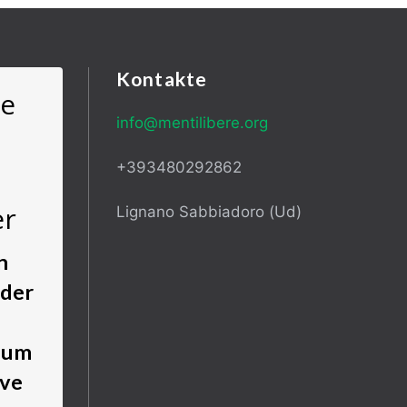
Kontakte
re
info@mentilibere.org
+393480292862
er
Lignano Sabbiadoro (Ud)
n
 der
, um
ive