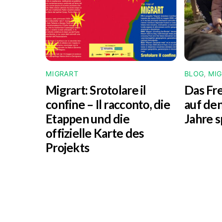
MIGRART
BLOG
,
MI
Migrart:
Srotolare il
Das Fr
confine – Il racconto
, die
auf den
Etappen und die
Jahre s
offizielle Karte des
Projekts