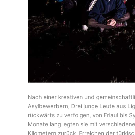
Nach einer kreativen und gemeinschaftl
Asylbewerbern, Drei junge Leute aus Li
rückwärts zu verfolgen, von Friaul bis Sy
Monate lang legten sie mit verschiedene
Kilometern zurück, Erreichen der türkis