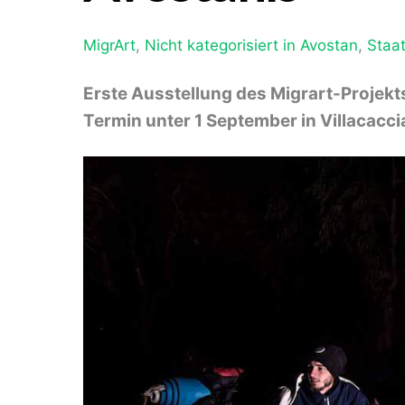
MigrArt
,
Nicht kategorisiert
in Avostan
,
Staa
Erste Ausstellung des Migrart-Projekt
Termin unter 1 September in Villacaccia