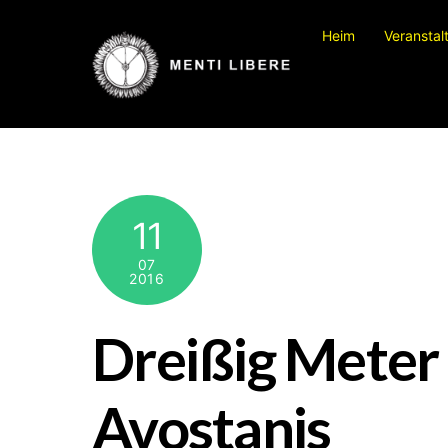
Zum
Heim
Veranstal
Inhalt
springen
11
07
2016
Dreißig Meter
Avostanis