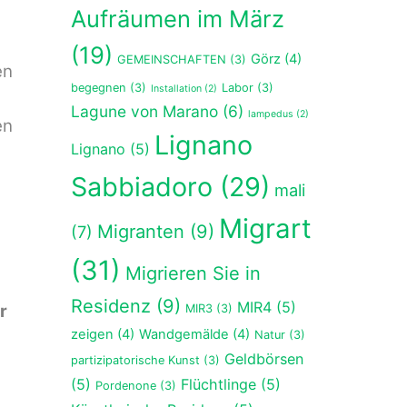
Aufräumen im März
(19)
Görz
(4)
GEMEINSCHAFTEN
(3)
en
begegnen
(3)
Labor
(3)
Installation
(2)
Lagune von Marano
(6)
lampedus
(2)
en
Lignano
Lignano
(5)
Sabbiadoro
(29)
mali
Migrart
Migranten
(9)
(7)
(31)
Migrieren Sie in
Residenz
(9)
MIR4
(5)
r
MIR3
(3)
zeigen
(4)
Wandgemälde
(4)
Natur
(3)
Geldbörsen
partizipatorische Kunst
(3)
(5)
Flüchtlinge
(5)
Pordenone
(3)