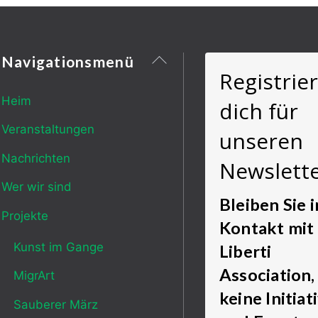
Zurück
Navigationsmenü
Registrie
nach
oben
Heim
dich für
Veranstaltungen
unseren
Nachrichten
Newslett
Wer wir sind
Bleiben Sie i
Projekte
Kontakt mit
Kunst im Gange
Liberti
Association
MigrArt
keine Initiat
Sauberer März