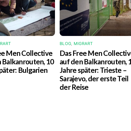
GRART
BLOG
,
MIGRART
ee Men Collective
Das Free Men Collecti
 Balkanrouten, 10
auf den Balkanrouten, 
päter: Bulgarien
Jahre später:
Trieste –
Sarajevo
, der erste Teil
der Reise