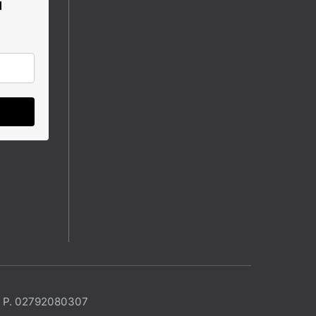
u
. P. 02792080307