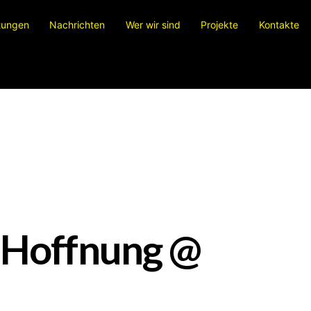
tungen
Nachrichten
Wer wir sind
Projekte
Kontakte
Fresco — Questionario di gradimento
 Hoffnung @