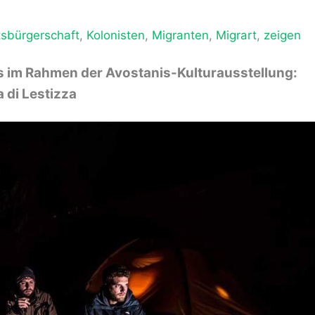
tsbürgerschaft
,
Kolonisten
,
Migranten
,
Migrart
,
zeigen
s im Rahmen der Avostanis-Kulturausstellung:
 di Lestizza