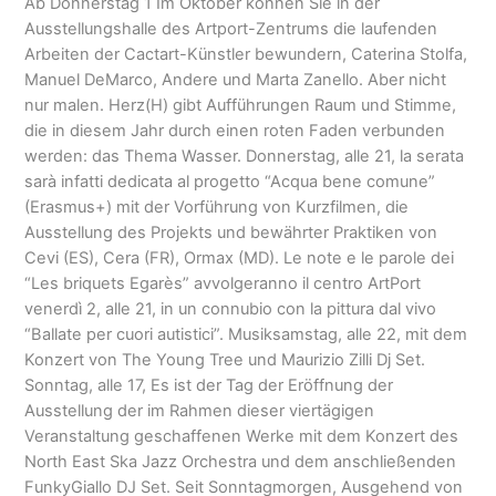
Ab Donnerstag 1 Im Oktober können Sie in der
Ausstellungshalle des Artport-Zentrums die laufenden
Arbeiten der Cactart-Künstler bewundern, Caterina Stolfa,
Manuel DeMarco, Andere und Marta Zanello. Aber nicht
nur malen. Herz(H) gibt Aufführungen Raum und Stimme,
die in diesem Jahr durch einen roten Faden verbunden
werden: das Thema Wasser. Donnerstag, alle 21,
la serata
sarà infatti dedicata al progetto
“
Acqua bene comune
”
(Erasmus+) mit der Vorführung von Kurzfilmen, die
Ausstellung des Projekts und bewährter Praktiken von
Cevi (ES), Cera (FR), Ormax (MD).
Le note e le parole dei
“Les briquets Egarès” avvolgeranno il centro ArtPort
venerdì
2, alle 21,
in un connubio con la pittura dal vivo
“
Ballate per cuori autistici
”. Musiksamstag, alle 22, mit dem
Konzert von The Young Tree und Maurizio Zilli Dj Set.
Sonntag, alle 17, Es ist der Tag der Eröffnung der
Ausstellung der im Rahmen dieser viertägigen
Veranstaltung geschaffenen Werke mit dem Konzert des
North East Ska Jazz Orchestra und dem anschließenden
FunkyGiallo DJ Set. Seit Sonntagmorgen, Ausgehend von