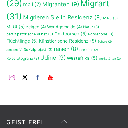
(29)
Migrart
Migranten
(9)
mali
(7)
(31)
Migrieren Sie in Residenz
(9)
MIR3
(3)
MIR4
(5)
zeigen
(4)
Wandgemälde
(4)
Natur
(3)
Geldbörsen
(5)
partizipatorische Kunst
(3)
Pordenone
(3)
Flüchtlinge
(5)
Künstlerische Residenz
(5)
Schule
(2)
reisen
(8)
Sozialprojekt
(3)
Schulen
(2)
Reisefoto
(2)
Udine
(9)
Westafrika
(5)
Reisefotografie
(3)
Werkstätten
(2)
Instagram
Twitter
Facebook
Youtube
Zurück
GEIST FREI
nach