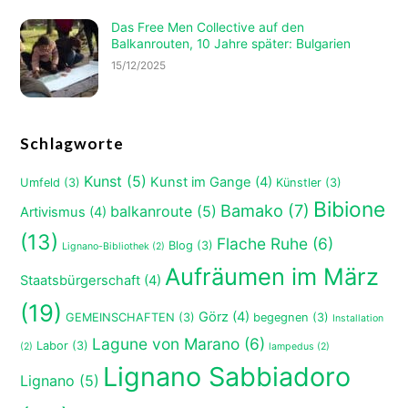
Das Free Men Collective auf den
Balkanrouten, 10 Jahre später: Bulgarien
15/12/2025
Schlagworte
Kunst
(5)
Kunst im Gange
(4)
Umfeld
(3)
Künstler
(3)
Bibione
Bamako
(7)
balkanroute
(5)
Artivismus
(4)
(13)
Flache Ruhe
(6)
Blog
(3)
Lignano-Bibliothek
(2)
Aufräumen im März
Staatsbürgerschaft
(4)
(19)
Görz
(4)
GEMEINSCHAFTEN
(3)
begegnen
(3)
Installation
Lagune von Marano
(6)
Labor
(3)
(2)
lampedus
(2)
Lignano Sabbiadoro
Lignano
(5)