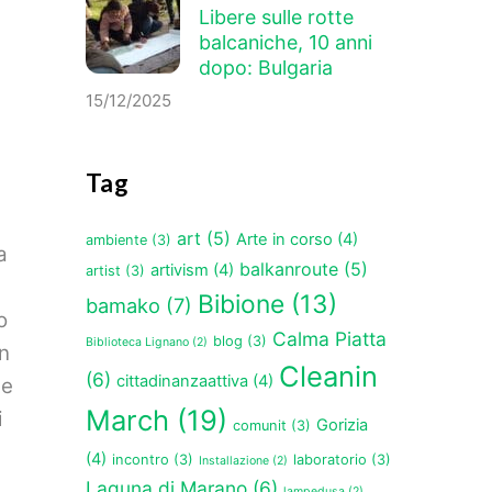
Libere sulle rotte
balcaniche, 10 anni
dopo: Bulgaria
15/12/2025
Tag
art
(5)
Arte in corso
(4)
ambiente
(3)
a
balkanroute
(5)
artivism
(4)
artist
(3)
Bibione
(13)
bamako
(7)
o
Calma Piatta
blog
(3)
Biblioteca Lignano
(2)
in
Cleanin
(6)
cittadinanzaattiva
(4)
te
March
(19)
i
Gorizia
comunit
(3)
(4)
incontro
(3)
laboratorio
(3)
Installazione
(2)
Laguna di Marano
(6)
lampedusa
(2)