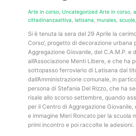
Arte in corso
,
Uncategorized
Arte in corso
,
a
cittadinanzaattiva
,
latisana
,
murales
,
scuole
Si è tenuta la sera del 29 Aprile la cerim
Corso’, progetto di decorazione urbana p
Aggregazione Giovanile, del C.A.M.P. e d
all’Associazione Menti Libere, e che ha p
sottopasso ferroviario di Latisana dal tit
dall’Amministrazione comunale, in particol
persona di Stefania Del Rizzo, che ha segu
risale allo scorso settembre, quando ass
per il Centro di Aggregazione Giovanile, 
e immagine Meri Roncato per la scuola med
primi incontro e poi raccolte le adesioni.