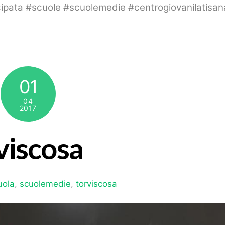
ipata #scuole #scuolemedie #centrogiovanilatisan
01
04
2017
viscosa
uola
,
scuolemedie
,
torviscosa