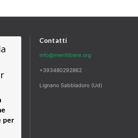
Contatti
la
info@mentilibere.org
+393480292862
r
Lignano Sabbiadoro (Ud)
n
ne
e per
i