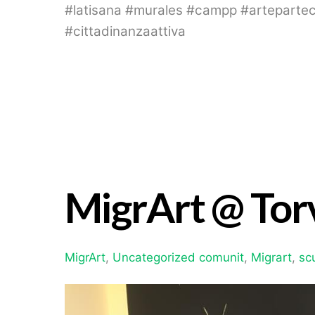
#latisana #murales #campp #artepartec
#cittadinanzaattiva
MigrArt @ Tor
MigrArt
,
Uncategorized
comunit
,
Migrart
,
sc