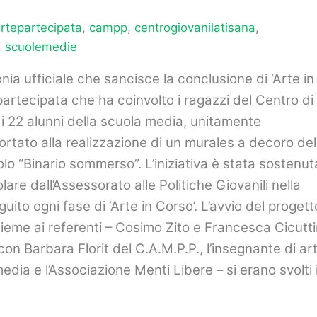
rtepartecipata
,
campp
,
centrogiovanilatisana
,
,
scuolemedie
onia ufficiale che sancisce la conclusione di ‘Arte in
artecipata che ha coinvolto i ragazzi del Centro di
i 22 alunni della scuola media, unitamente
ortato alla realizzazione di un murales a decoro del
olo “Binario sommerso”. L’iniziativa è stata sostenut
are dall’Assessorato alle Politiche Giovanili nella
ito ogni fase di ‘Arte in Corso’. L’avvio del progett
ieme ai referenti – Cosimo Zito e Francesca Cicutt
con Barbara Florit del C.A.M.P.P., l’insegnante di ar
ia e l’Associazione Menti Libere – si erano svolti 