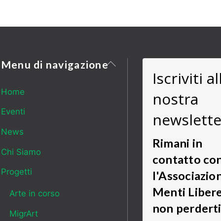
Back
Menu di navigazione
Iscriviti al
To
Top
Home
nostra
Eventi
newslette
News
Rimani in
Chi Siamo
contatto co
Progetti
l'Associazio
Menti Liber
Arte in corso
non perdert
MigrArt