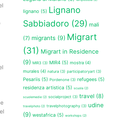
el
Lignano
lignano
(5)
Sabbiadoro
(29)
e
mali
Migrart
migrants
(9)
(7)
(31)
Migrart in Residence
(9)
MIR4
(5)
mostra
(4)
MIR3
(3)
el
murales
(4)
natura
(3)
participatoryart
(3)
Pesariis
(5)
refugees
(5)
Pordenone
(3)
residenza artistica
(5)
scuola
(2)
travel
(8)
socialproject
(3)
scuolemedie
(2)
he
udine
travelphotography
(3)
travelphoto
(2)
el
(9)
westafrica
(5)
workshops
(2)