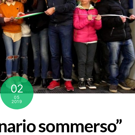
02
05
2019
inario sommerso”