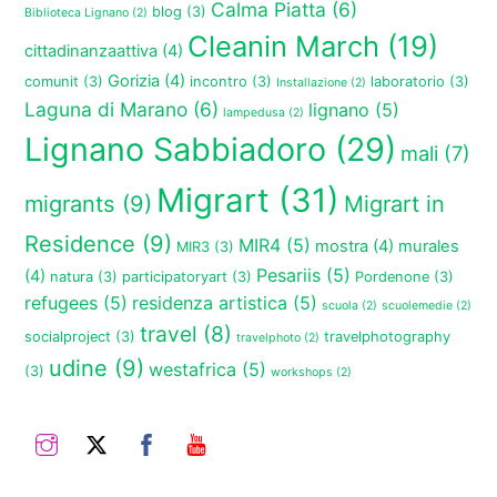
Calma Piatta
(6)
blog
(3)
Biblioteca Lignano
(2)
Cleanin March
(19)
cittadinanzaattiva
(4)
Gorizia
(4)
comunit
(3)
incontro
(3)
laboratorio
(3)
Installazione
(2)
Laguna di Marano
(6)
lignano
(5)
lampedusa
(2)
Lignano Sabbiadoro
(29)
mali
(7)
Migrart
(31)
migrants
(9)
Migrart in
Residence
(9)
MIR4
(5)
mostra
(4)
murales
MIR3
(3)
Pesariis
(5)
(4)
natura
(3)
participatoryart
(3)
Pordenone
(3)
refugees
(5)
residenza artistica
(5)
scuola
(2)
scuolemedie
(2)
travel
(8)
socialproject
(3)
travelphotography
travelphoto
(2)
udine
(9)
westafrica
(5)
(3)
workshops
(2)
Instagram
Twitter
Facebook
YouTube