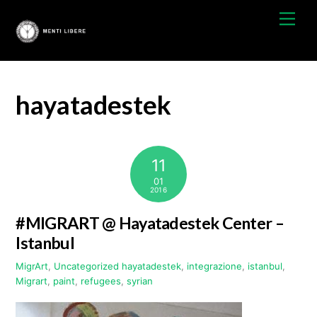
Skip
Men
to
content
hayatadestek
11
01
2016
#MIGRART @ Hayatadestek Center –
Istanbul
MigrArt
,
Uncategorized
hayatadestek
,
integrazione
,
istanbul
,
Migrart
,
paint
,
refugees
,
syrian