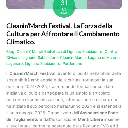
31
01
2025
Cleanin’March Festival. La Forza della
Cultura per Affrontare il Cambiamento
Climatico.
Blog
,
Cleanin' March
Biblioteca di Lignano Sabbiadoro
,
Centro
Civico di Lignano Sabbiadoro
,
Cleanin March
,
Laguna di Marano
Lagunare
,
Lignano Sabbiadoro
,
Pordenone
Il
Cleanin’March Festival
, evento di punta nell’ambito della
sostenibilità ambientale e della cultura, torna per la sua
edizione 2024-2025, trasformando l’ormai consolidata
iniziativa di pulizia partecipata in un ampio e articolato
percorso di sensibilizzazione, informazione e cultura, che
ha iniziato il suo percorso nell’autunno 2024 e si estenderà
sino a maggio 2025. Organizzato dall’
Associazione Foce
del Tagliamento
e dall’Associazione
Menti Libere
insieme
ai suoi storici partner e sostenuto dalla Regione FVG ed il