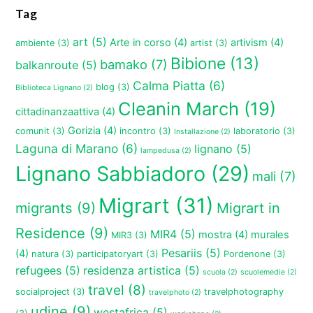
Tag
art
(5)
Arte in corso
(4)
artivism
(4)
ambiente
(3)
artist
(3)
Bibione
(13)
bamako
(7)
balkanroute
(5)
Calma Piatta
(6)
blog
(3)
Biblioteca Lignano
(2)
Cleanin March
(19)
cittadinanzaattiva
(4)
Gorizia
(4)
comunit
(3)
incontro
(3)
laboratorio
(3)
Installazione
(2)
Laguna di Marano
(6)
lignano
(5)
lampedusa
(2)
Lignano Sabbiadoro
(29)
mali
(7)
Migrart
(31)
migrants
(9)
Migrart in
Residence
(9)
MIR4
(5)
mostra
(4)
murales
MIR3
(3)
Pesariis
(5)
(4)
natura
(3)
participatoryart
(3)
Pordenone
(3)
refugees
(5)
residenza artistica
(5)
scuola
(2)
scuolemedie
(2)
travel
(8)
socialproject
(3)
travelphotography
travelphoto
(2)
udine
(9)
westafrica
(5)