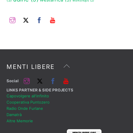
(3)
workshops
(2)
Instagram
Twitter
Facebook
YouTube
Back
MENTI LIBERE
To
Top
Instagram
Twitter
Facebook
YouTube
Social
LINKS PARTNER & SIDE PROJECTS
Capovolgere all'infinito
Cooperativa Puntozero
Radio Onde Furlane
Damatrà
Altre Memorie