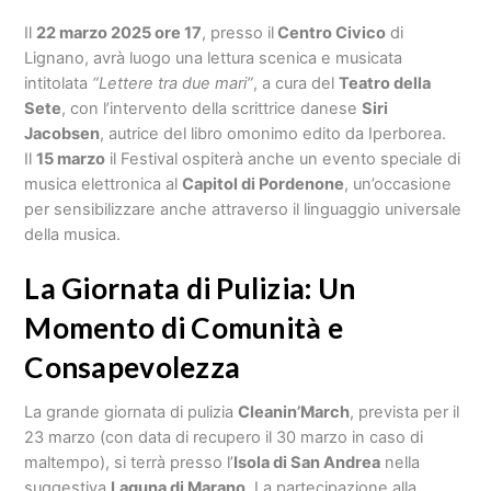
Il
22 marzo 2025 ore 17
, presso il
Centro Civico
di
Lignano, avrà luogo una lettura scenica e musicata
intitolata
“Lettere tra due mari”
, a cura del
Teatro della
Sete
, con l’intervento della scrittrice danese
Siri
Jacobsen
, autrice del libro omonimo edito da Iperborea.
Il
15 marzo
il Festival ospiterà anche un evento speciale di
musica elettronica al
Capitol di Pordenone
, un’occasione
per sensibilizzare anche attraverso il linguaggio universale
della musica.
La Giornata di Pulizia: Un
Momento di Comunità e
Consapevolezza
La grande giornata di pulizia
Cleanin’March
, prevista per il
23 marzo (con data di recupero il 30 marzo in caso di
maltempo), si terrà presso l’
Isola di San Andrea
nella
suggestiva
Laguna di Marano
. La partecipazione alla