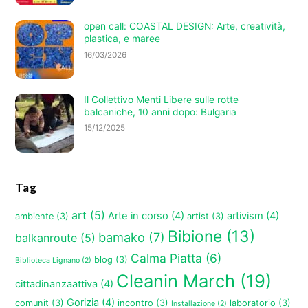
open call: COASTAL DESIGN: Arte, creatività,
plastica, e maree
16/03/2026
Il Collettivo Menti Libere sulle rotte
balcaniche, 10 anni dopo: Bulgaria
15/12/2025
Tag
art
(5)
Arte in corso
(4)
artivism
(4)
ambiente
(3)
artist
(3)
Bibione
(13)
bamako
(7)
balkanroute
(5)
Calma Piatta
(6)
blog
(3)
Biblioteca Lignano
(2)
Cleanin March
(19)
cittadinanzaattiva
(4)
Gorizia
(4)
comunit
(3)
incontro
(3)
laboratorio
(3)
Installazione
(2)