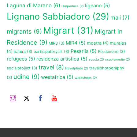
Laguna di Marano
(6)
lignano
(5)
lampedusa
(2)
Lignano Sabbiadoro
(29)
mali
(7)
Migrart
(31)
migrants
(9)
Migrart in
Residence
(9)
MIR4
(5)
mostra
(4)
murales
MIR3
(3)
Pesariis
(5)
(4)
natura
(3)
participatoryart
(3)
Pordenone
(3)
refugees
(5)
residenza artistica
(5)
scuola
(2)
scuolemedie
(2)
travel
(8)
socialproject
(3)
travelphotography
travelphoto
(2)
udine
(9)
westafrica
(5)
(3)
workshops
(2)
Instagram
Twitter
Facebook
YouTube