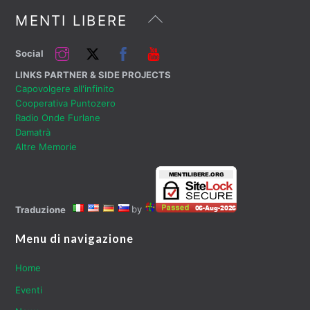
Back
MENTI LIBERE
To
Top
Instagram
Twitter
Facebook
YouTube
Social
LINKS PARTNER & SIDE PROJECTS
Capovolgere all'infinito
Cooperativa Puntozero
Radio Onde Furlane
Damatrà
Altre Memorie
by
Traduzione
Menu di navigazione
Home
Eventi