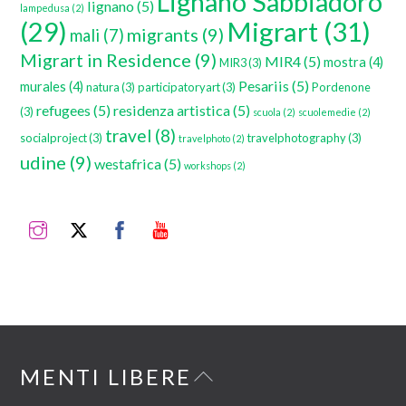
Lignano Sabbiadoro
lignano
(5)
lampedusa
(2)
Migrart
(31)
(29)
migrants
(9)
mali
(7)
Migrart in Residence
(9)
MIR4
(5)
mostra
(4)
MIR3
(3)
Pesariis
(5)
murales
(4)
natura
(3)
participatoryart
(3)
Pordenone
refugees
(5)
residenza artistica
(5)
(3)
scuola
(2)
scuolemedie
(2)
travel
(8)
socialproject
(3)
travelphotography
(3)
travelphoto
(2)
udine
(9)
westafrica
(5)
workshops
(2)
Instagram
Twitter
Facebook
YouTube
Back
MENTI LIBERE
To