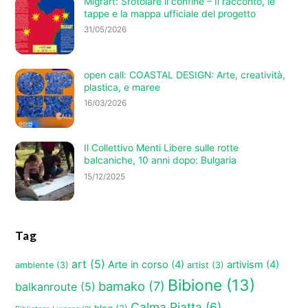
Migrart: Srotolare il confine – Il racconto, le
tappe e la mappa ufficiale del progetto
31/05/2026
open call: COASTAL DESIGN: Arte, creatività,
plastica, e maree
16/03/2026
Il Collettivo Menti Libere sulle rotte
balcaniche, 10 anni dopo: Bulgaria
15/12/2025
Tag
art
(5)
Arte in corso
(4)
artivism
(4)
ambiente
(3)
artist
(3)
Bibione
(13)
bamako
(7)
balkanroute
(5)
Calma Piatta
(6)