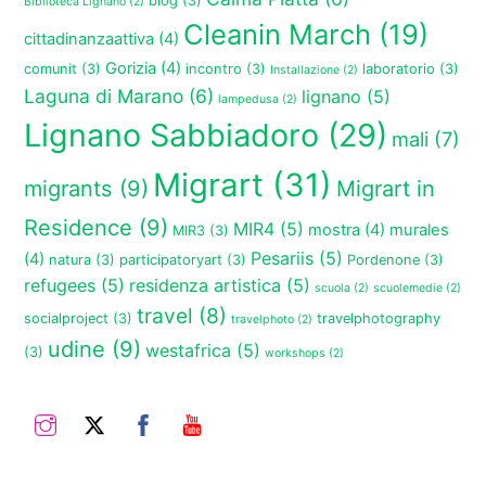
blog
(3)
Biblioteca Lignano
(2)
Cleanin March
(19)
cittadinanzaattiva
(4)
Gorizia
(4)
comunit
(3)
incontro
(3)
laboratorio
(3)
Installazione
(2)
Laguna di Marano
(6)
lignano
(5)
lampedusa
(2)
Lignano Sabbiadoro
(29)
mali
(7)
Migrart
(31)
migrants
(9)
Migrart in
Residence
(9)
MIR4
(5)
mostra
(4)
murales
MIR3
(3)
Pesariis
(5)
(4)
natura
(3)
participatoryart
(3)
Pordenone
(3)
refugees
(5)
residenza artistica
(5)
scuola
(2)
scuolemedie
(2)
travel
(8)
socialproject
(3)
travelphotography
travelphoto
(2)
udine
(9)
westafrica
(5)
(3)
workshops
(2)
Instagram
Twitter
Facebook
YouTube