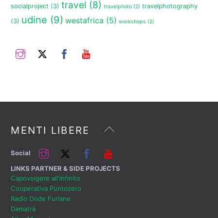
travel
(8)
socialproject
(3)
travelphotography
travelphoto
(2)
udine
(9)
westafrica
(5)
(3)
workshops
(2)
Instagram
Twitter
Facebook
YouTube
Back
MENTI LIBERE
To
Top
Instagram
Twitter
Facebook
YouTube
Social
LINKS PARTNER & SIDE PROJECTS
Capovolgere all'infinito
Cooperativa Puntozero
Radio Onde Furlane
Damatrà