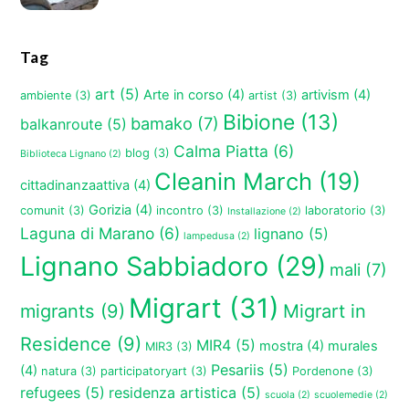
Tag
art
(5)
Arte in corso
(4)
artivism
(4)
ambiente
(3)
artist
(3)
Bibione
(13)
bamako
(7)
balkanroute
(5)
Calma Piatta
(6)
blog
(3)
Biblioteca Lignano
(2)
Cleanin March
(19)
cittadinanzaattiva
(4)
Gorizia
(4)
comunit
(3)
incontro
(3)
laboratorio
(3)
Installazione
(2)
Laguna di Marano
(6)
lignano
(5)
lampedusa
(2)
Lignano Sabbiadoro
(29)
mali
(7)
Migrart
(31)
migrants
(9)
Migrart in
Residence
(9)
MIR4
(5)
mostra
(4)
murales
MIR3
(3)
Pesariis
(5)
(4)
natura
(3)
participatoryart
(3)
Pordenone
(3)
refugees
(5)
residenza artistica
(5)
scuola
(2)
scuolemedie
(2)